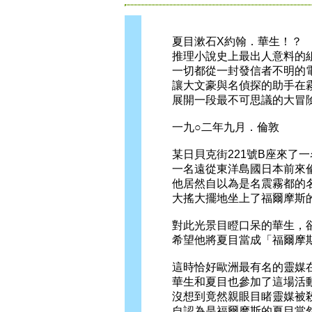
夏目漱石X約翰．華生！？
推理小說史上最出人意料的
一切都從一封發信者不明的電
讓大文豪與名偵探的助手在霧
展開一段最不可思議的大冒
一九○二年九月．倫敦
某日貝克街221號B座來了一
一名遠從東洋島國日本前來倫
他居然自以為是名震霧都的名
大搖大擺地坐上了福爾摩斯的
對此光景目瞪口呆的華生，卻
希望他將夏目當成「福爾摩斯
這時恰好歐洲最有名的靈媒在
華生和夏目也參加了這場活
沒想到竟然親眼目睹靈媒被殺
自認為是福爾摩斯的夏目當然