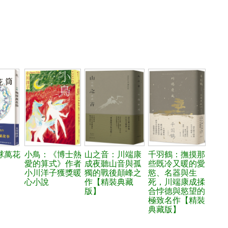
球萬花
小鳥：《博士熱
山之音：川端康
千羽鶴：撫摸那
愛的算式》作者
成夜聽山音與孤
些既冷又暖的愛
小川洋子獲獎暖
獨的戰後顛峰之
慾、名器與生
心小說
作【精裝典藏
死，川端康成揉
版】
合悖德與慾望的
極致名作【精裝
典藏版】