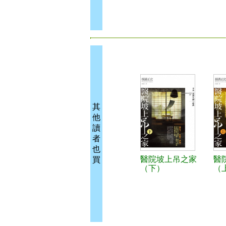
其
他
讀
者
也
醫院坡上吊之家
醫
買
（下）
（