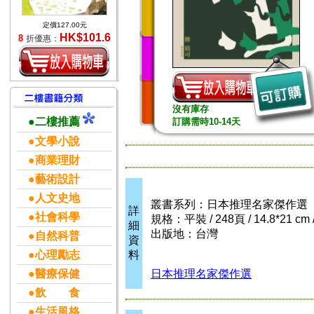
定價127.00元
HK$101.6
8
折優惠：
沒有庫存
●二樓推薦
訂購需時10-14天
●文學小說
●商業理財
●藝術設計
●人文史地
叢書系列：日本推理名家傑作選
詳
●社會科學
規格：平裝 / 248頁 / 14.8*21 cm
細
出版地：台灣
●自然科普
資
●心理勵志
料
●醫療保健
日本推理名家傑作選
●飲 食
●生活風格