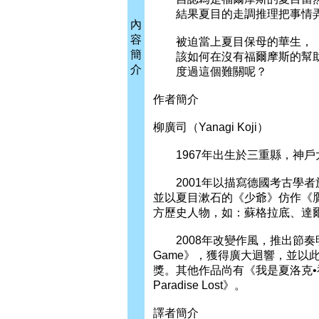
結果夏目的走調推理把事情弄
內
容
被迫當上夏目保母的華生，
簡
該如何在沒有福爾摩斯的幫
介
度過這個難關呢？
作者簡介
柳廣司（Yanagi Koji）
1967年出生於三重縣，神戶
2001年以描寫德國考古學者
並以夏目漱石的《少爺》仿作《
方歷史人物，如：蘇格拉底、達
2008年改變作風，推出節奏明
Game》，獲得廣大迴響，並以
獎。其他作品尚有《我是夏洛克•
Paradise Lost》。
譯者簡介