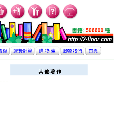
其 他 著 作