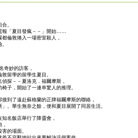
組合。
報「夏目發瘋－－」開始……
都倫敦捲入一場密室殺人，
險。
名奇妙的訪客，
敦留學的留學生夏目。
偵探－－夏洛克．福爾摩斯，
椅子，開始了一連串驚人的推理。
接到了遠赴蘇格蘭的正牌福爾摩斯的聯絡，
」。華生無奈之餘，便和夏目展開了同居生活。
知名飯店舉行了降靈會，
動，
害的場面。
義不容辭地站出來要解決這個案件，