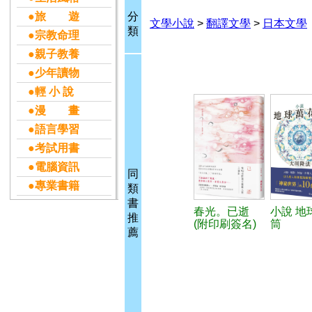
●旅 遊
分
文學小說
>
翻譯文學
>
日本文學
類
●宗教命理
●親子教養
●少年讀物
●輕 小 說
●漫 畫
●語言學習
●考試用書
●電腦資訊
同
●專業書籍
類
書
春光。已逝
小說 地
推
(附印刷簽名)
筒
薦