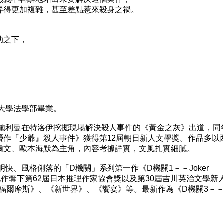
得更加複雜，甚至差點惹來殺身之禍。
助之下，
大學法學部畢業。
施利曼在特洛伊挖掘現場解決殺人事件的《黃金之灰》出道，同
贗作『少爺』殺人事件》獲得第12屆朝日新人文學獎。作品多以
爾文、歐本海默為主角，內容考據詳實，文風扎實細膩。
快、風格俐落的「D機關」系列第一作《D機關1－－Joker
此作奪下第62屆日本推理作家協會獎以及第30屆吉川英治文學新
福爾摩斯》、《新世界》、《饗宴》等。最新作為《D機關3－