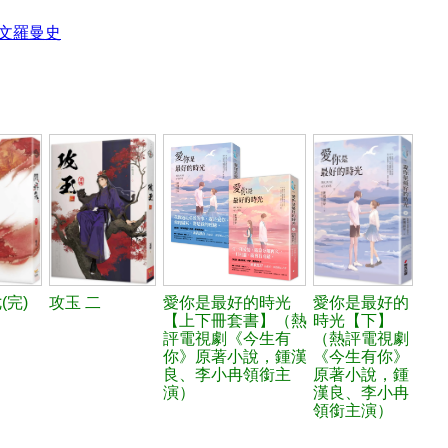
文羅曼史
(完)
攻玉 二
愛你是最好的時光
愛你是最好的
【上下冊套書】（熱
時光【下】
評電視劇《今生有
（熱評電視劇
你》原著小說，鍾漢
《今生有你》
良、李小冉領銜主
原著小說，鍾
演）
漢良、李小冉
領銜主演）