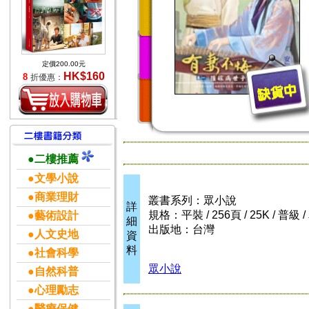
定價200.00元
HK$160
8
折優惠：
●二樓推薦
●文學小說
●商業理財
叢書系列：眾小說
詳
規格：平裝 / 256頁 / 25K / 普級
●藝術設計
細
出版地：台灣
●人文史地
資
料
●社會科學
眾小說
●自然科普
●心理勵志
●醫療保健