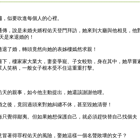
，似要吹進每個人的心裡。
傳，說是未婚夫婿程佑天登門拜訪，她來到大廳與他相見，他
今天是來退婚的！
退了婚，轉頭竟然向她的表姊樓嫣然求親！
下，樓家家大業大，妻妾爭寵、子女較勁，身在其中，她早嘗
眾人笑柄，一般女子根本受不住這重重打擊。
。
天的親事，如今他主動提出，她還該謝謝他哩。
之後，竟回過頭來對她糾纏不休，甚至毀她清譽！
只覺得鄙夷。但如果她想保護自己，就必須趕快替自己找個夫
冒著得罪程佑天的風險，娶她這樣一個名聲敗壞的女子？