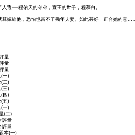
人選──程佑天的弟弟，宣王的世子，程慕白。
算嫁給他，恐怕也當不了幾年夫妻。如此甚好，正合她的意…
元評量
元評量
合評量
(一)
(二)
(三)
(四)
(五)
(一)
(二)
合評量
合評量
題本(一)