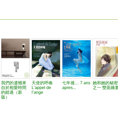
我們的遺憾來
天使的呼喚
七年後… 7 ans
她和她的秘密
自於相愛時間
L’appel de
apres...
之一 雙面嬌
的錯過（新
l’ange
版）