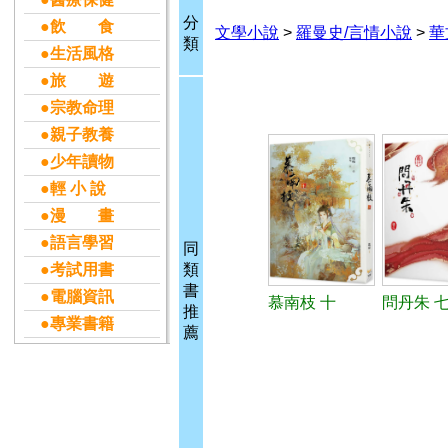
分
●飲 食
文學小說
>
羅曼史/言情小說
>
華
類
●生活風格
●旅 遊
●宗教命理
●親子教養
●少年讀物
●輕 小 說
●漫 畫
●語言學習
同
●考試用書
類
書
●電腦資訊
慕南枝 十
問丹朱 七
推
●專業書籍
薦