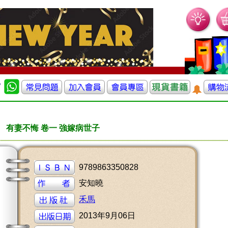
有妻不悔 卷一 強嫁病世子
9789863350828
安知曉
禾馬
2013年9月06日