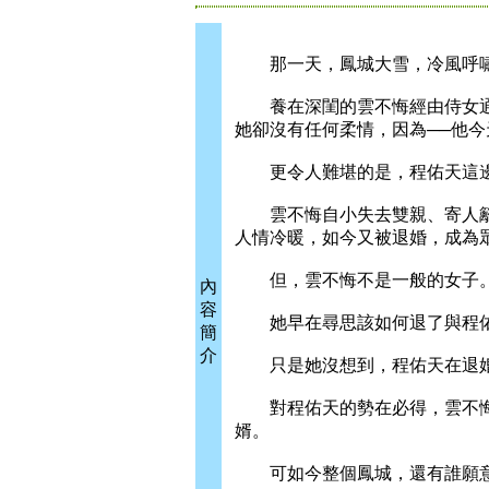
那一天，鳳城大雪，冷風呼嘯
養在深閨的雲不悔經由侍女通
她卻沒有任何柔情，因為──他
更令人難堪的是，程佑天這邊
雲不悔自小失去雙親、寄人籬
人情冷暖，如今又被退婚，成為
但，雲不悔不是一般的女子
內
容
她早在尋思該如何退了與程佑
簡
介
只是她沒想到，程佑天在退婚
對程佑天的勢在必得，雲不悔
婿。
可如今整個鳳城，還有誰願意