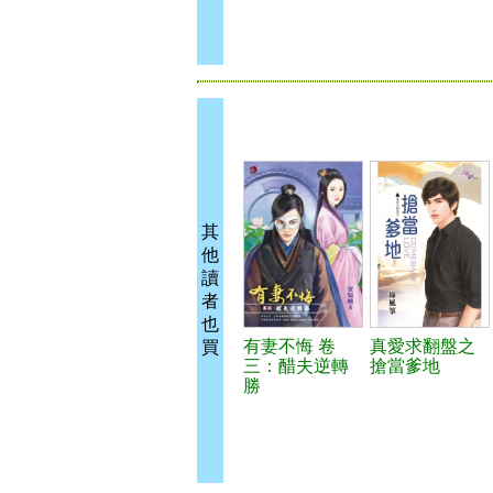
其
他
讀
者
也
有妻不悔 卷
真愛求翻盤之
買
三：醋夫逆轉
搶當爹地
勝