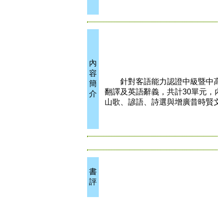
內
容
針對客語能力認證中級暨中高
簡
翻譯及英語辭義，共計30單元
介
山歌、諺語、詩選與增廣昔時賢
書
評