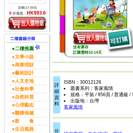
定價117.00元
HK$93.6
8
折優惠：
沒有庫存
●二樓推薦
訂購需時10-14天
●文學小說
●商業理財
●藝術設計
●人文史地
ISBN：30012126
詳
叢書系列：客家風情
●社會科學
細
規格：平裝 / 956頁 / 普通級 /
●自然科普
資
出版地：台灣
料
●心理勵志
客家風情
●醫療保健
●飲 食
●生活風格
分