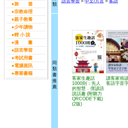
語言學習
>
中文/方言
>
客語
●旅 遊
類
●宗教命理
●親子教養
●少年讀物
●輕 小 說
●漫 畫
●語言學習
●考試用書
同
●電腦資訊
類
●專業書籍
書
客家生趣話
讀客家俗諺
推
1000則：先人
客語字音
薦
的智慧．俚諺語
說話趣 (附聽力
QRCODE下載)
(2版)