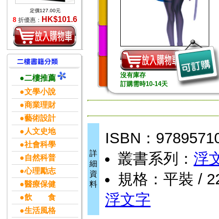
定價127.00元
HK$101.6
8
折優惠：
沒有庫存
●二樓推薦
訂購需時10-14天
●文學小說
●商業理財
●藝術設計
●人文史地
ISBN：9789571
●社會科學
詳
叢書系列：
浮
●自然科普
細
●心理勵志
資
規格：平裝 / 2
●醫療保健
料
浮文字
●飲 食
●生活風格