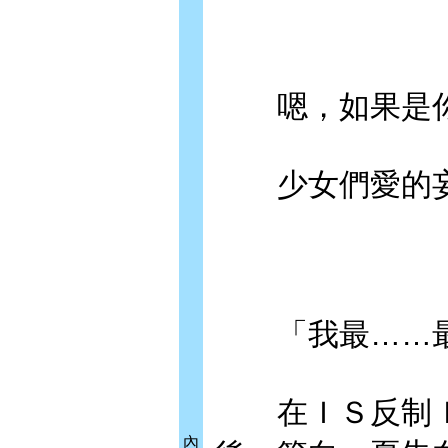
嗯，如果是你
少女們愛的妄
「我最……最
在ＩＳ反制ＩＳ
內