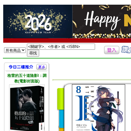
格雷的五十道陰影I：調
教(電影封面版)