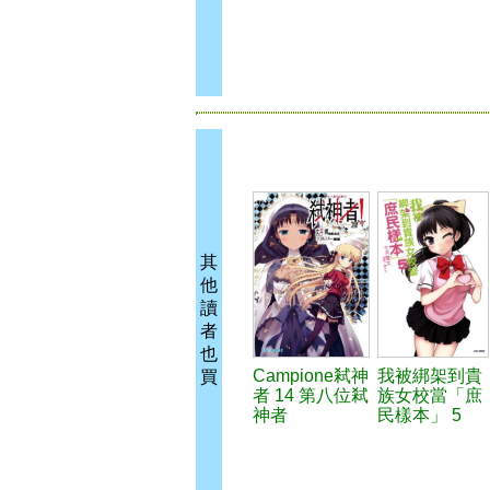
其
他
讀
者
也
Campione弒神
我被綁架到貴
買
者 14 第八位弒
族女校當「庶
神者
民樣本」 5