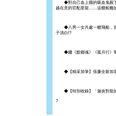
◆對自己血上癮的吸血鬼殿下
越在意的官配星龍……這艘船艦
◆八男一女共處一艘飛船，別
子清白!?
◆繼《黯鄉魂》《孤月行》華
◆【精采加筆】張廉全新加寫
◆【特別收錄】「迦炎對龍的
?