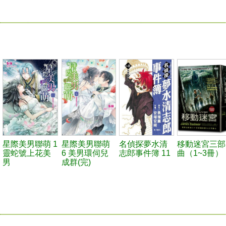
星際美男聯萌 1
星際美男聯萌
名偵探夢水清
移動迷宮三部
靈蛇號上花美
6 美男環伺兒
志郎事件簿 11
曲（1~3冊）
男
成群(完)