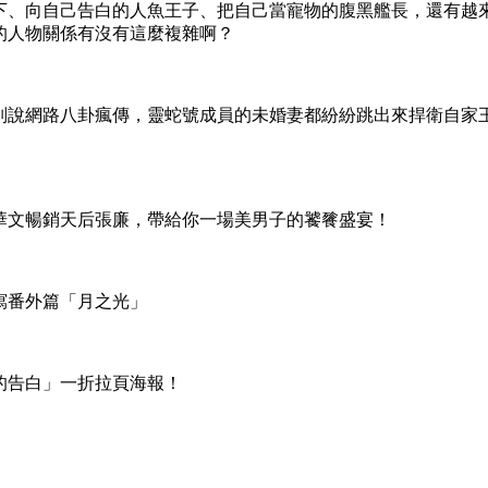
、向自己告白的人魚王子、把自己當寵物的腹黑艦長，還有越
的人物關係有沒有這麼複雜啊？
說網路八卦瘋傳，靈蛇號成員的未婚妻都紛紛跳出來捍衛自家
文暢銷天后張廉，帶給你一場美男子的饕餮盛宴！
番外篇「月之光」
告白」一折拉頁海報！