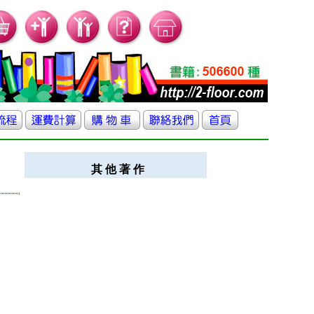
其 他 著 作