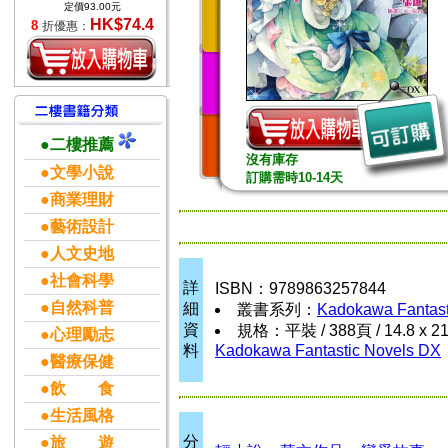
定價93.00元
HK$74.4
8
折優惠：
●二樓推薦
沒有庫存
●文學小說
訂購需時10-14天
●商業理財
●藝術設計
●人文史地
●社會科學
詳
ISBN：9789863257844
●自然科普
細
叢書系列：
Kadokawa Fantast
資
規格：平裝 / 388頁 / 14.8 x 2
●心理勵志
料
Kadokawa Fantastic Novels DX
●醫療保健
●飲 食
●生活風格
分
●旅 遊