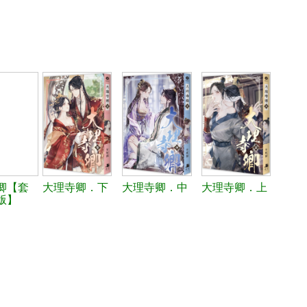
卿【套
大理寺卿．下
大理寺卿．中
大理寺卿．上
版】