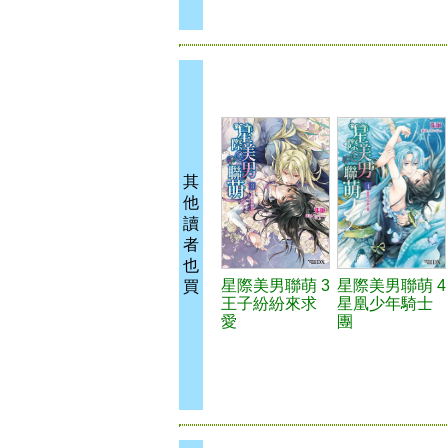
其
他
讀
者
也
星際美男聯萌 3
星際美男聯萌 4
買
王子紛紛來求
星凰少年騎士
愛
團