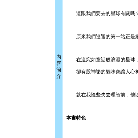
這跟我們要去的星球有關嗎
原來我們巡迴的第一站正是繽
內
在這宛如童話般浪漫的星球
容
簡
卻有股神祕的氣味會讓人心神
介
就在我險些失去理智前，他以
本書特色