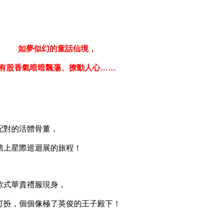
如夢似幻的童話仙境，
有股香氣暗暗飄蕩、撩動人心……
對的活體骨董，
上星際巡迴展的旅程！
式華貴禮服現身，
扮，個個像極了英俊的王子殿下！