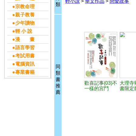
輕小說
>
華文作品
>
戀愛故事
類
●宗教命理
●親子教養
●少年讀物
●輕 小 說
●漫 畫
●語言學習
●考試用書
●電腦資訊
同
●專業書籍
類
書
歡喜記事(03)不
大理寺
推
一樣的宮鬥
書限定
薦