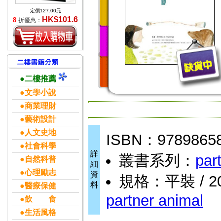
定價127.00元
HK$101.6
8
折優惠：
●二樓推薦
●文學小說
●商業理財
●藝術設計
●人文史地
ISBN：9789865
●社會科學
詳
叢書系列：
par
●自然科普
細
●心理勵志
資
規格：平裝 / 208
料
●醫療保健
partner animal
●飲 食
●生活風格