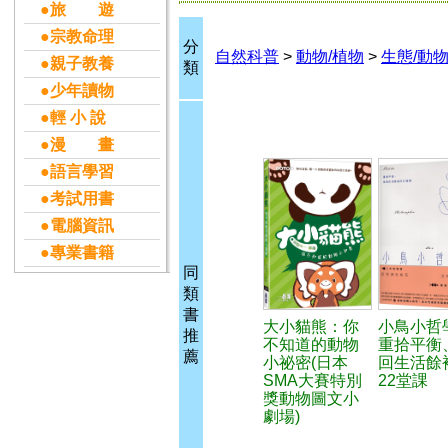
●旅 遊
●宗教命理
分
自然科普
>
動物/植物
>
生態/動
●親子教養
類
●少年讀物
●輕 小 說
●漫 畫
●語言學習
●考試用書
●電腦資訊
●專業書籍
同
類
書
大小貓熊：你
小鳥小哲
推
不知道的動物
重拾平衡
薦
小祕密(日本
回生活餘
SMA大賽特別
22堂課
獎動物圖文小
劇場)