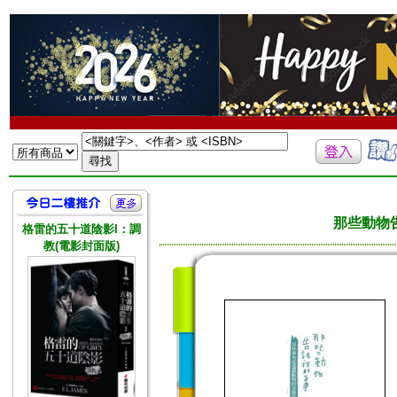
那些動物
格雷的五十道陰影I：調
教(電影封面版)