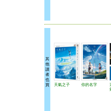
其
他
讀
者
也
天氣之子
你的名字
買