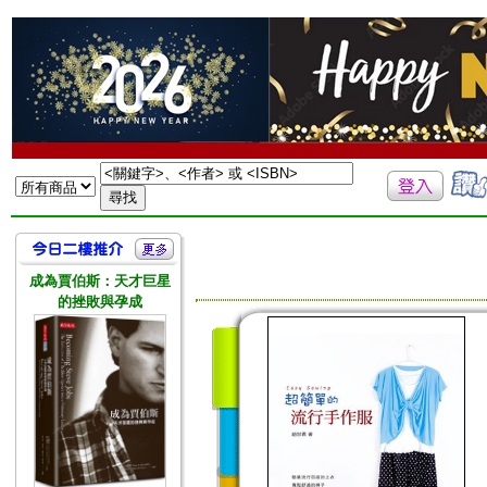
成為賈伯斯：天才巨星
的挫敗與孕成