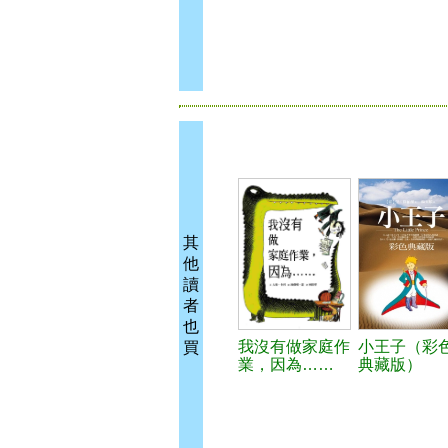
其
他
讀
者
也
我沒有做家庭作
小王子（彩
買
業，因為……
典藏版）