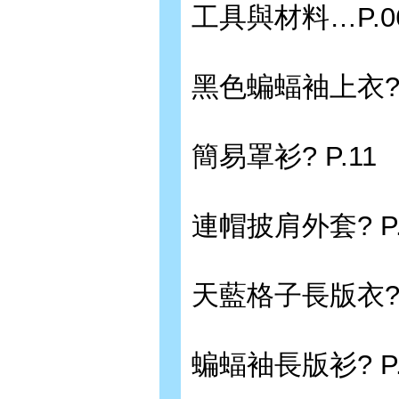
工具與材料…P.0
黑色蝙蝠袖上衣? 
簡易罩衫? P.11
連帽披肩外套? P.
天藍格子長版衣? 
蝙蝠袖長版衫? P.