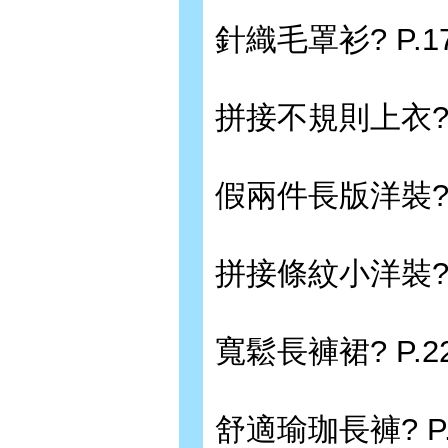
針織毛罩衫? P.1
拼接不規則上衣? 
假兩件長版洋裝? 
拼接條紋小洋裝? 
寬鬆長褲裙? P.2
舒適瑜珈長褲? P.