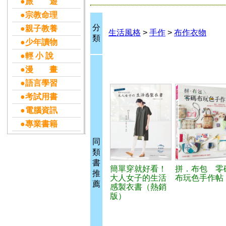
●旅 遊
●宗教命理
分
●親子教養
生活風格
>
手作
>
布作衣物
類
●少年讀物
●輕 小 說
●漫 畫
●語言學習
●考試用書
●電腦資訊
●專業書籍
同
類
書
簡單穿就好看！
拼．布包 零
推
大人女子的生活
布玩色手作帖
薦
感製衣書（熱銷
版）