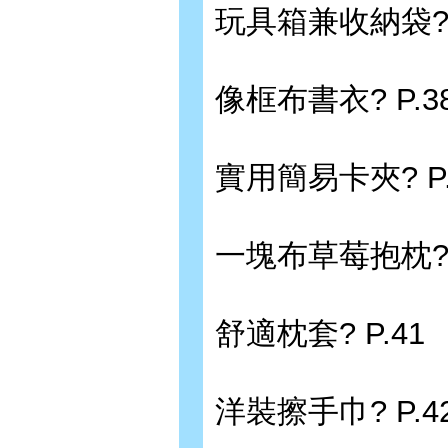
玩具箱兼收納袋? 
像框布書衣? P.38
實用簡易卡夾? P.
一塊布草莓抱枕? 
舒適枕套? P.41
洋裝擦手巾? P.4