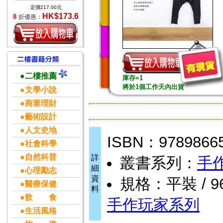
定價217.00元
HK$173.6
8
折優惠：
●二樓推薦
庫存=1
將於1個工作天內出貨
●文學小說
●商業理財
●藝術設計
●人文史地
ISBN：9789866
●社會科學
●自然科普
詳
叢書系列：
手
細
●心理勵志
資
規格：平裝 / 96頁
●醫療保健
料
●飲 食
手作玩家系列
●生活風格