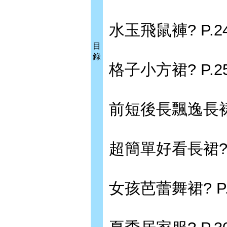
水玉飛鼠褲? P.2
目
錄
格子小方裙? P.2
前短後長飄逸長裙?
超簡單好看長裙? 
女孩芭蕾舞裙? P.