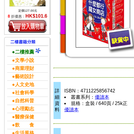
定價127.00元
HK$101.6
8
折優惠：
●二樓推薦
●文學小說
●商業理財
●藝術設計
●人文史地
詳
ISBN：4711225856742
●社會科學
細
叢書系列：
優讀本
●自然科普
資
規格：盒裝 / 640頁 / 25k正
●心理勵志
料
優讀本
●醫療保健
●飲 食
●生活風格