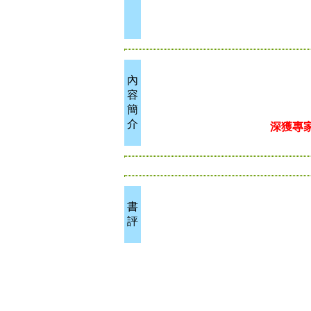
內
容
簡
介
深獲專
書
評