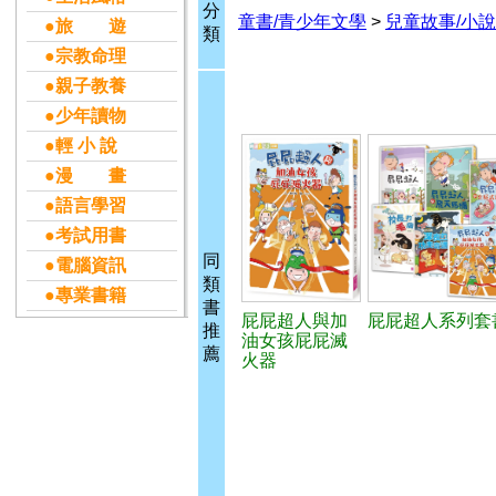
分
童書/青少年文學
>
兒童故事/小說
●旅 遊
類
●宗教命理
●親子教養
●少年讀物
●輕 小 說
●漫 畫
●語言學習
●考試用書
同
●電腦資訊
類
●專業書籍
書
屁屁超人與加
屁屁超人系列套書
推
油女孩屁屁滅
薦
火器