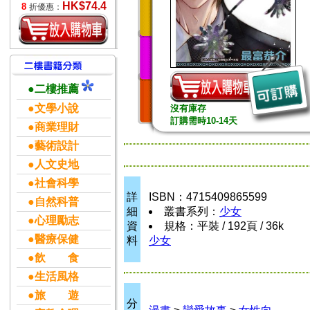
HK$74.4
8
折優惠：
●二樓推薦
●文學小說
沒有庫存
訂購需時10-14天
●商業理財
●藝術設計
●人文史地
●社會科學
詳
ISBN：4715409865599
●自然科普
細
叢書系列：
少女
●心理勵志
資
規格：平裝 / 192頁 / 36k
●醫療保健
料
少女
●飲 食
●生活風格
●旅 遊
分