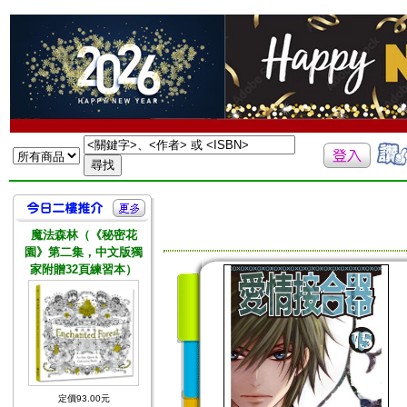
魔法森林（《秘密花
園》第二集，中文版獨
家附贈32頁練習本）
定價93.00元