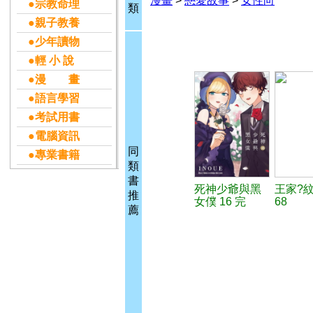
漫畫
>
戀愛故事
>
女性向
●宗教命理
類
●親子教養
●少年讀物
●輕 小 說
●漫 畫
●語言學習
●考試用書
●電腦資訊
同
●專業書籍
類
書
死神少爺與黑
王家?
推
女僕 16 完
68
薦