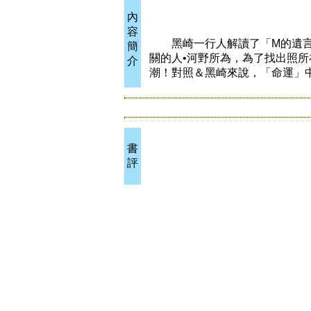
內
容
黑崎一行人解讀了「M的遺言」
簡
關的人•河野所為，為了找出照
介
潮！對照＆黑崎來說，「命運」
書
評