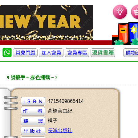
9 號殺手 ~ 赤色攔截 ~ 7
4715409865414
高橋美由紀
橘子
長鴻出版社