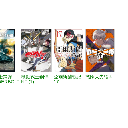
士鋼彈
機動戰士鋼彈
亞爾斯蘭戰記
戰隊大失格 4
DERBOLT
NT (1)
17