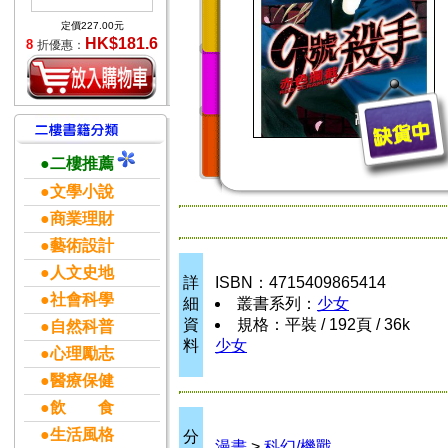
定價227.00元
HK$181.6
8
折優惠：
●二樓推薦
●文學小說
●商業理財
●藝術設計
●人文史地
詳
ISBN：4715409865414
●社會科學
細
叢書系列：
少女
資
規格：平裝 / 192頁 / 36k
●自然科普
料
少女
●心理勵志
●醫療保健
●飲 食
●生活風格
分
漫畫
>
科幻/機戰