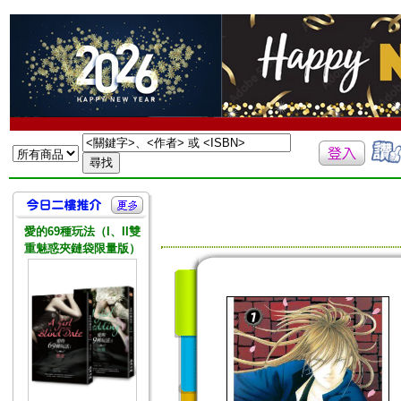
愛的69種玩法（I、II雙
重魅惑夾鏈袋限量版）