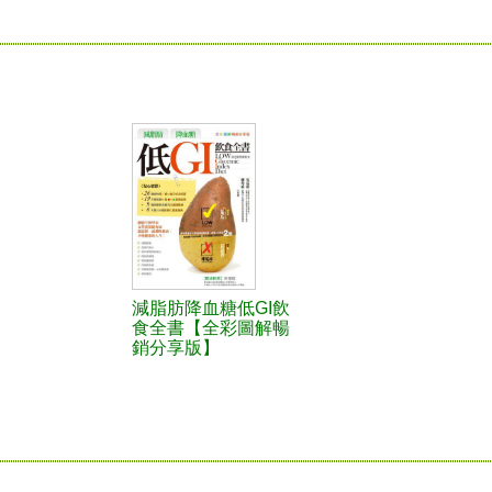
減脂肪降血糖低GI飲
食全書【全彩圖解暢
銷分享版】