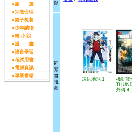
類
●旅 遊
●宗教命理
●親子教養
●少年讀物
●輕 小 說
●漫 畫
●語言學習
●考試用書
同
●電腦資訊
類
●專業書籍
書
凍結地球 1
機動戰
推
THUN
薦
外傳 4