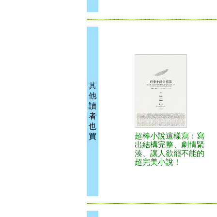
其
他
讀
者
也
超棒小說這樣寫：寫
買
出結構完整、劇情緊
湊、讓人欲罷不能的
超完美小說！