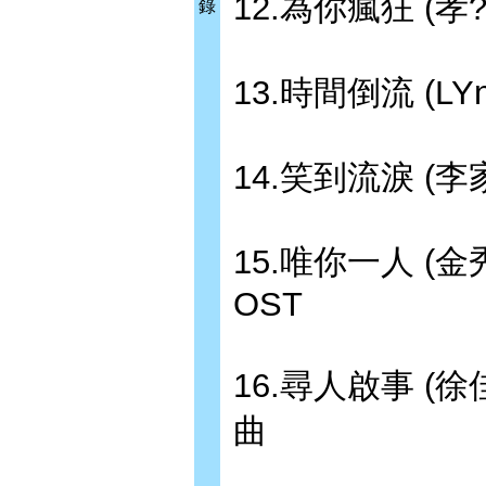
12.為你瘋狂 (
錄
13.時間倒流 (
14.笑到流淚 (李
15.唯你一人 (
OST
16.尋人啟事 (
曲