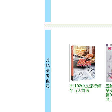
其
他
讀
者
也
Hit102中文流行鋼
五
買
琴百大首選
樂
第
琴