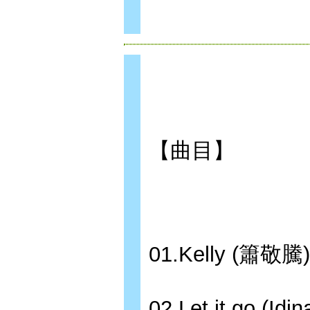
【曲目】
01.Kelly 
02.Let it go 