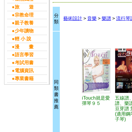
●旅 遊
●宗教命理
分
藝術設計
>
音樂
>
樂譜
>
流行琴
類
●親子教養
●少年讀物
●輕 小 說
●漫 畫
●語言學習
●考試用書
●電腦資訊
●專業書籍
同
類
書
iTouch就是愛
五線譜
推
彈琴９５
譜、樂
薦
豆芽譜 
(適用鋼
子琴)