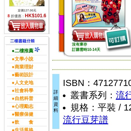
定價127.00元
HK$101.6
8
折優惠：
沒有庫存
訂購需時10-14天
●二樓推薦
●文學小說
●商業理財
●藝術設計
ISBN：4712771
●人文史地
●社會科學
詳
叢書系列：
流
細
●自然科普
資
規格：平裝 / 128
●心理勵志
料
●醫療保健
流行豆芽譜
●飲 食
●生活風格