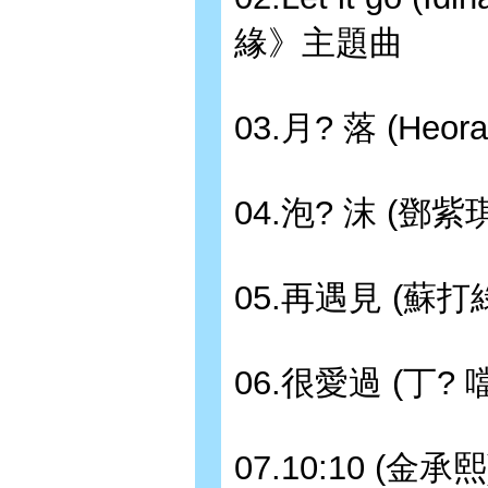
緣》主題曲
03.月? 落 (H
04.泡? 沫 (鄧紫
05.再遇見 (蘇打
06.很愛過 (丁
07.10:10 (