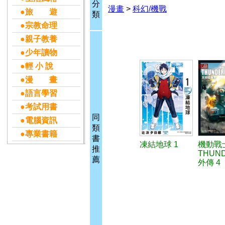
分
漫畫
>
科幻/機戰
●旅 遊
類
●宗教命理
●親子教養
●少年讀物
●輕 小 說
●漫 畫
●語言學習
●考試用書
同
●電腦資訊
類
●專業書籍
書
凍結地球 1
機動戰
推
THUN
薦
外傳 4