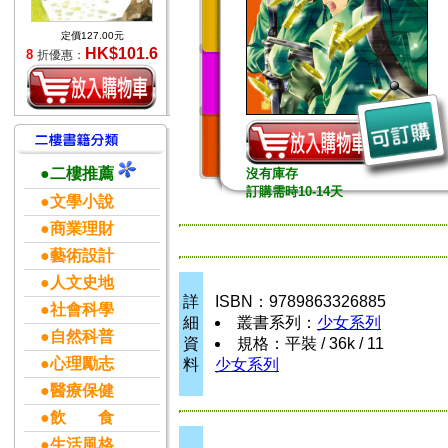
定價127.00元
HK$101.6
8
折優惠：
●二樓推薦
沒有庫存
訂購需時10-14天
●文學小說
●商業理財
●藝術設計
●人文史地
詳
ISBN：9789863326885
●社會科學
細
叢書系列：
少女系列
●自然科普
資
規格：平裝 / 36k / 11
●心理勵志
料
少女系列
●醫療保健
●飲 食
●生活風格