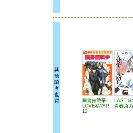
其
他
讀
者
也
圖書館戰爭
LAST G
買
LOVE&WAR
青春角力
12