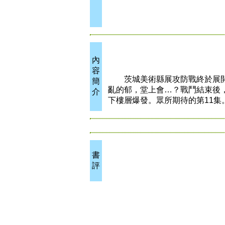
內
容
茨城美術縣展攻防戰終於展開
簡
亂的郁，堂上會…？戰鬥結束後
介
下樓層爆發。眾所期待的第11集
書
評