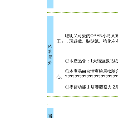
聰明又可愛的OPEN小將又來囉
王」，玩遊戲、貼貼紙、強化左右
內
容
簡
◎本產品含：1大張遊戲貼紙、1本遊戲書
介
◎本產品由台灣商檢局檢驗合格
心。???????????????????????
◎學習功能 1.培養觀察力 2.
書