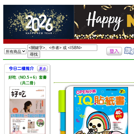
好吃（NO.5＋6）套書
（共二冊）