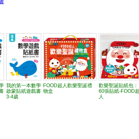
書
學
我的第一本數學
FOOD超人歡樂聖誕禮
歡樂聖誕貼紙包：
書
啟蒙貼紙遊戲書
物盒
60張貼紙-FOOD
3-4歲
人