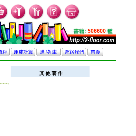
其 他 著 作