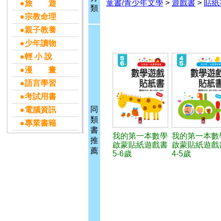
童書/青少年文學
>
遊戲書
>
貼紙
●旅 遊
類
●宗教命理
●親子教養
●少年讀物
●輕 小 說
●漫 畫
●語言學習
●考試用書
同
●電腦資訊
類
●專業書籍
書
我的第一本數學
我的第一本數
推
啟蒙貼紙遊戲書
啟蒙貼紙遊戲
薦
5-6歲
4-5歲