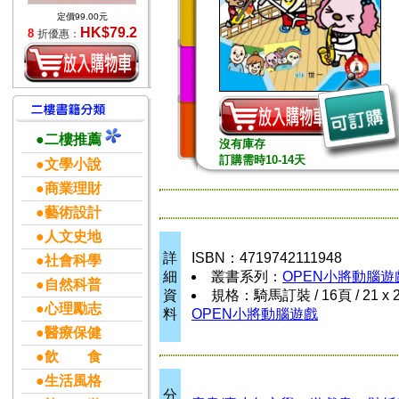
定價99.00元
HK$79.2
8
折優惠：
●二樓推薦
沒有庫存
訂購需時10-14天
●文學小說
●商業理財
●藝術設計
●人文史地
詳
ISBN：4719742111948
●社會科學
細
叢書系列：
OPEN小將動腦遊
●自然科普
資
規格：騎馬訂裝 / 16頁 / 21 x 2
●心理勵志
料
OPEN小將動腦遊戲
●醫療保健
●飲 食
●生活風格
分