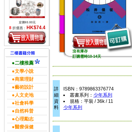
定價93.00元
HK$74.4
8
折優惠：
沒有庫存
訂購需時10-14天
●二樓推薦
●文學小說
●商業理財
●藝術設計
詳
ISBN：9789863376774
●人文史地
細
叢書系列：
少年系列
資
規格：平裝 / 36k / 11
●社會科學
料
少年系列
●自然科普
●心理勵志
●醫療保健