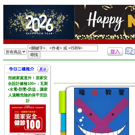
拒絕家庭意外！居家安
全設計健檢100+：瓦斯
•水電•防墜•防盜，讓家
人遠離危險的保平安設
計