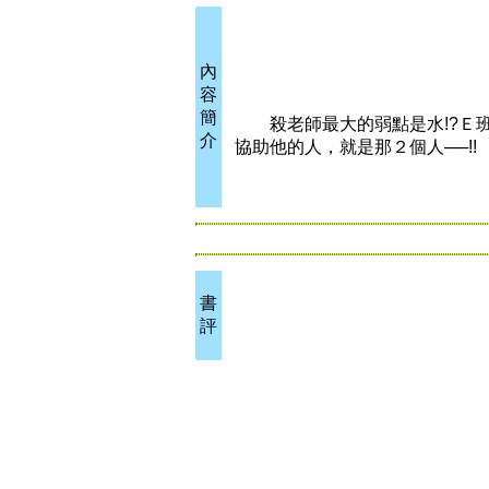
內
容
簡
殺老師最大的弱點是水!?Ｅ班
介
協助他的人，就是那２個人──!!
書
評