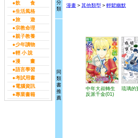
分
●飲 食
漫畫
>
其他類型
>
輕鬆幽默
類
●生活風格
●旅 遊
●宗教命理
●親子教養
●少年讀物
●輕 小 說
●漫 畫
●語言學習
同
●考試用書
類
書
●電腦資訊
中年大叔轉生
琉璃的寶
推
反派千金(01)
●專業書籍
薦