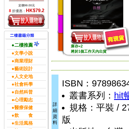
定價99.00元
HK$79.2
8
折優惠：
●二樓推薦
庫存=2
將於1個工作天內出貨
●文學小說
●商業理財
●藝術設計
●人文史地
ISBN：9789863
●社會科學
●自然科普
叢書系列：
hi
●心理勵志
詳
規格：平裝 / 272
●醫療保健
細
●飲 食
資
版
料
●生活風格