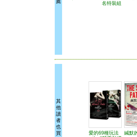
薦
名特裝組
其
他
讀
者
也
愛的69種玩法
緘默
買