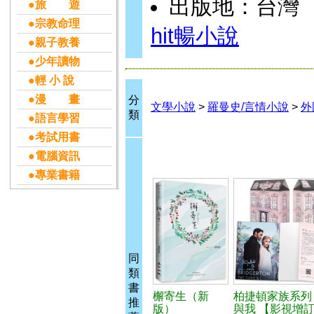
出版地：台灣
●旅 遊
●宗教命理
hit暢小說
●親子教養
●少年讀物
●輕 小 說
●漫 畫
分
文學小說
>
羅曼史/言情小說
>
外
類
●語言學習
●考試用書
●電腦資訊
●專業書籍
同
類
書
檞寄生（新
柏捷頓家族系列
推
版）
與我 【影視增