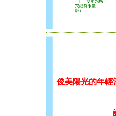
（I、II雙重魅惑
夾鏈袋限量
版）
俊美陽光的年輕