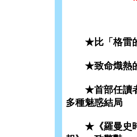
★比「格雷的
★致命熾熱的性
★首部任讀者主
多種魅惑結局
★《羅曼史時