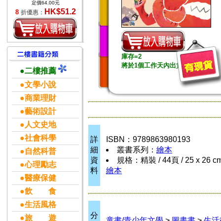
定價64.00元
HK$51.2
8
折優惠：
庫存=2
將於1個工作天內出貨
●二樓推薦
●文學小說
●商業理財
●藝術設計
●人文史地
●社會科學
詳
ISBN：9789863980193
細
叢書系列：
繪本
●自然科普
資
規格：精裝 / 44頁 / 25 x 26 c
●心理勵志
料
繪本
●醫療保健
●飲 食
●生活風格
分
●旅 遊
童書/青少年文學
>
圖畫書
>
生活