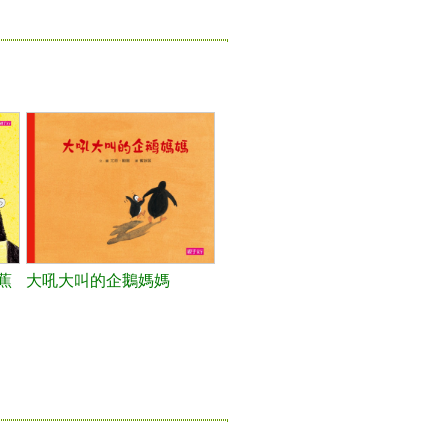
蕉
大吼大叫的企鵝媽媽