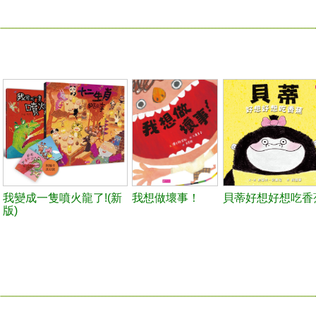
我變成一隻噴火龍了!(新
我想做壞事！
貝蒂好想好想吃香
版)