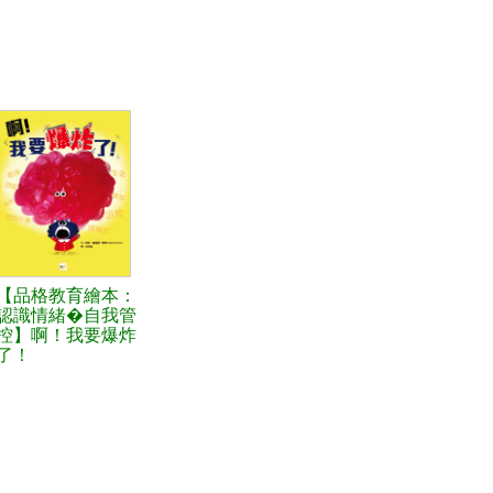
【品格教育繪本：
認識情緒�自我管
控】啊！我要爆炸
了！