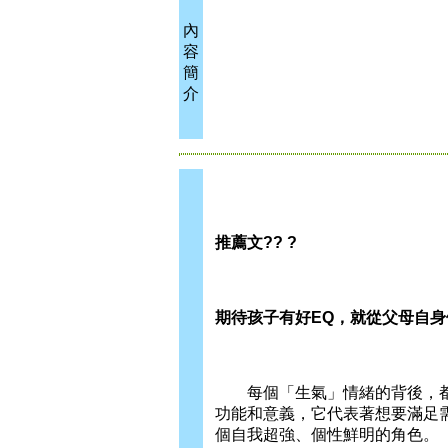
內
容
簡
介
推薦文?? ?
期待孩子有好EQ，就從父母自
每個「生氣」情緒的背後，都有
功能和意義，它代表著想要滿足
個自我超強、個性鮮明的角色。