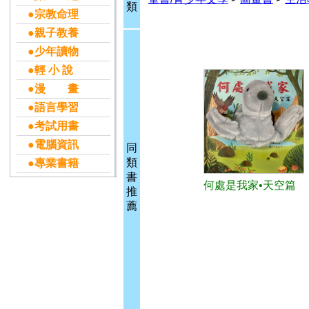
類
●宗教命理
●親子教養
●少年讀物
●輕 小 說
●漫 畫
●語言學習
●考試用書
●電腦資訊
同
類
●專業書籍
書
何處是我家•天空篇
推
薦