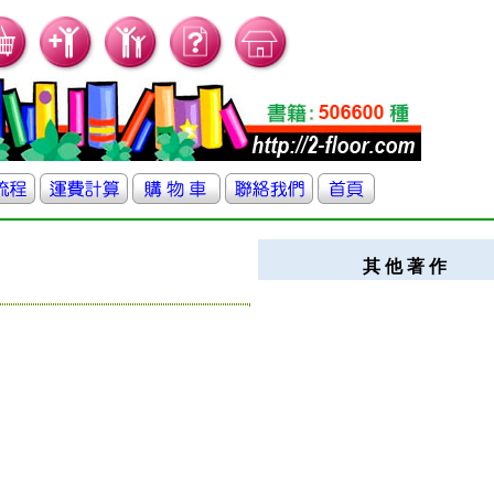
其 他 著 作