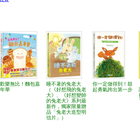
歡樂無比！麵包嘉
睡不著的兔老大
你一定做得到！鼓
年華
（《好想飛的兔老
起勇氣跨出第一步
大》、《好想變帥
的兔老大》系列最
新作，獨家限量贈
品「兔老大造型明
信片」）