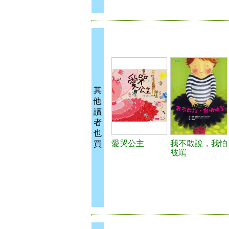
其
他
讀
者
也
愛哭公主
我不敢說，我怕
買
被罵