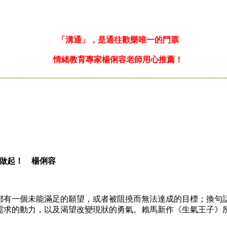
「溝通」，是通往歡樂唯一的門票
情緒教育專家楊俐容老師用心推薦！
身做起！ 楊俐容
一個未能滿足的願望，或者被阻撓而無法達成的目標；換句話
需求的動力，以及渴望改變現狀的勇氣。賴馬新作《生氣王子》