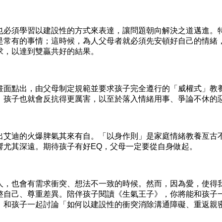
須學習以建設性的方式來表達，讓問題朝向解決之道邁進。特
是常有的事情；這時候，為人父母者就必須先安頓好自己的情緒
求，以達到雙贏共好的結果。
點出，由父母制定規範並要求孩子完全遵行的「威權式」教養
，孩子也就會反抗得更厲害，以至於落入情緒用事、爭論不休的
迪的火爆脾氣其來有自。「以身作則」是家庭情緒教養亙古不
響尤其深遠。期待孩子有好EQ，父母一定要從自身做起。
也會有需求衝突、想法不一致的時候。然而，因為愛，使得我
整自己、尊重差異。陪伴孩子閱讀《生氣王子》，你將能和孩子
，和孩子一起討論「如何以建設性的衝突消除溝通障礙、重返親