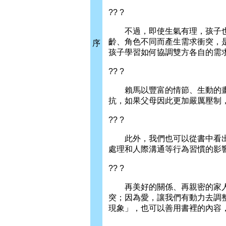
?? ?
不過，即使生氣有理，孩子也必
齡、角色不同而產生需求衝突，
序
孩子學習如何協調雙方各自的需
?? ?
賴馬以豐富的情節、生動的畫面
抗，如果父母因此更加嚴厲壓制
?? ?
此外，我們也可以從書中看出艾
處理和人際溝通等行為習慣的影
?? ?
再美好的關係、再親密的家人，
突；因為愛，讓我們有動力去調
現象」，也可以善用書裡的內容