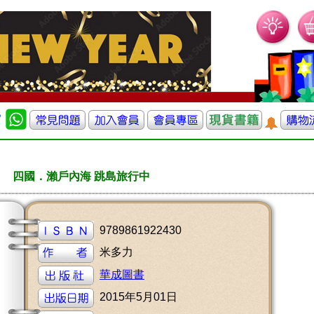
四國．瀨戶內海 跳島旅行中
9789861922430
米多力
華成圖書
2015年5月01日