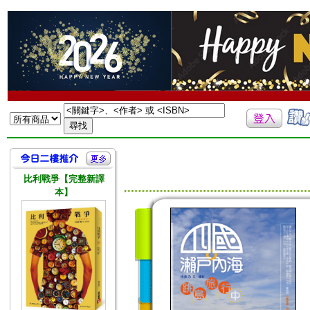
比利戰爭【完整新譯
本】