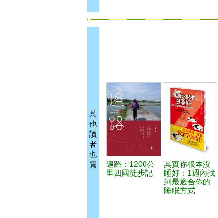
其
他
讀
者
也
遍路：1200公
其實你根本沒
買
里四國徒步記
睡好：1週內找
到最適合你的
睡眠方式