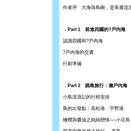
作者序 大海與島嶼，是美麗流
．Part 1 前進四國的?戶內海
認識四國和?戶內海
?戶內海的交通
行前準備
．Part 2 跳島旅行：瀨戶內海
小島流浪記的行程安排
島的出發點：高松港、宇野港
橄欖與醬油之純純戀情──小豆島