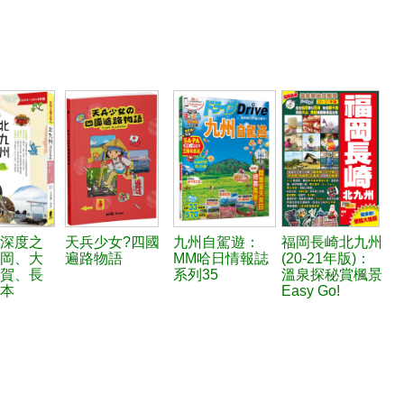
深度之
天兵少女?四國
九州自駕遊：
福岡長崎北九州
岡、大
遍路物語
MM哈日情報誌
(20-21年版)：
賀、長
系列35
溫泉探秘賞楓景
本
Easy Go!