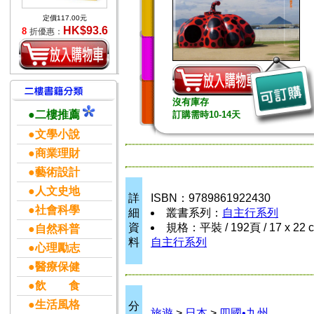
定價117.00元
HK$93.6
8
折優惠：
沒有庫存
●二樓推薦
訂購需時10-14天
●文學小說
●商業理財
●藝術設計
●人文史地
詳
ISBN：9789861922430
●社會科學
細
叢書系列：
自主行系列
資
規格：平裝 / 192頁 / 17 x 22 
●自然科普
料
自主行系列
●心理勵志
●醫療保健
●飲 食
●生活風格
分
旅遊
>
日本
>
四國•九州