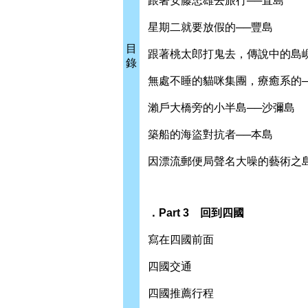
跟著安藤忠雄去旅行──直島
星期二就要放假的──豐島
目
跟著桃太郎打鬼去，傳說中的島嶼
錄
無處不睡的貓咪集團，療癒系的─
瀨戶大橋旁的小半島──沙彌島
築船的海盜對抗者──本島
因漂流郵便局聲名大噪的藝術之島
．Part 3 回到四國
寫在四國前面
四國交通
四國推薦行程