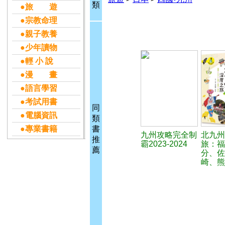
類
●旅 遊
●宗教命理
●親子教養
●少年讀物
●輕 小 說
●漫 畫
●語言學習
●考試用書
同
●電腦資訊
類
●專業書籍
書
九州攻略完全制
北九州
推
霸2023-2024
旅：福
薦
分、佐
崎、熊