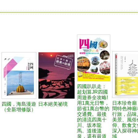
四國趴趴走：
超划算JR四國
周遊券全攻略!
用1萬元日幣，
日本珍奇廟
四國，海島漫遊
日本絕美祕境
節省1萬台幣的
間特色神廟
（全新增修版）
交通費。最後
行旅，品味
的清流四萬十
美景、風俗
川、坂本龍
仰、飲食文
馬、道後溫
深入探尋神
泉，還有最道
域