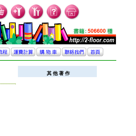
其 他 著 作