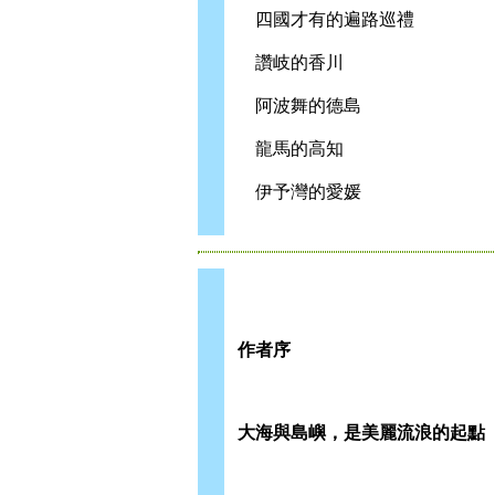
四國才有的遍路巡禮
讚岐的香川
阿波舞的德島
龍馬的高知
伊予灣的愛媛
作者序
大海與島嶼，是美麗流浪的起點