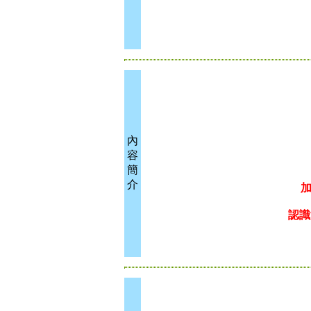
內
容
簡
介
認識