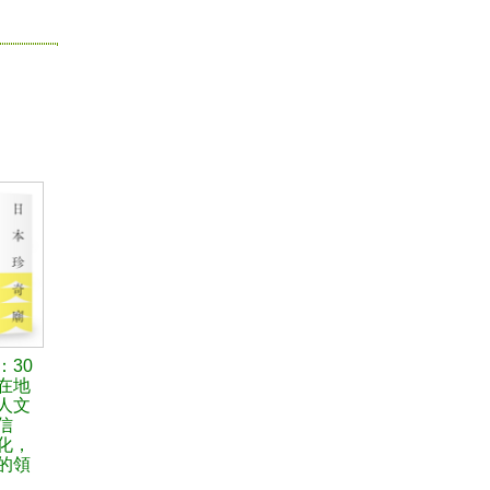
：30
在地
人文
信
化，
的領