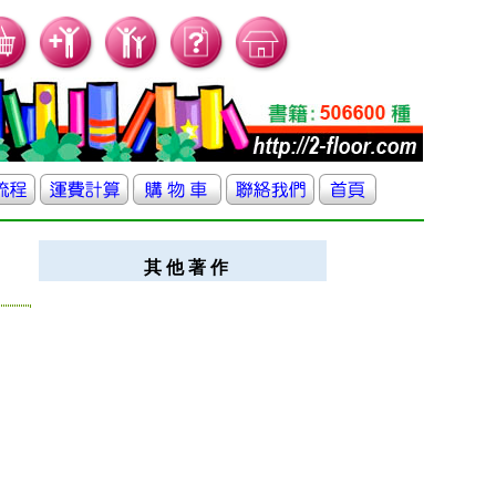
其 他 著 作