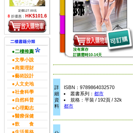
定價127.00元
HK$101.6
8
折優惠：
沒有庫存
●二樓推薦
訂購需時10-14天
●文學小說
●商業理財
●藝術設計
●人文史地
詳
ISBN：9789864032570
●社會科學
細
叢書系列：
都市
●自然科普
資
規格：平裝 / 192頁 / 32k
料
都市
●心理勵志
●醫療保健
●飲 食
●生活風格