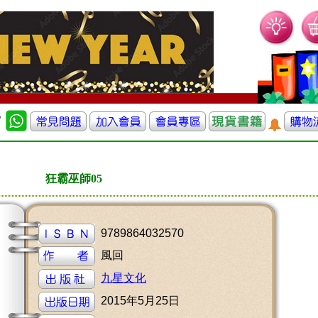
狂霸巫師05
9789864032570
風回
九星文化
2015年5月25日