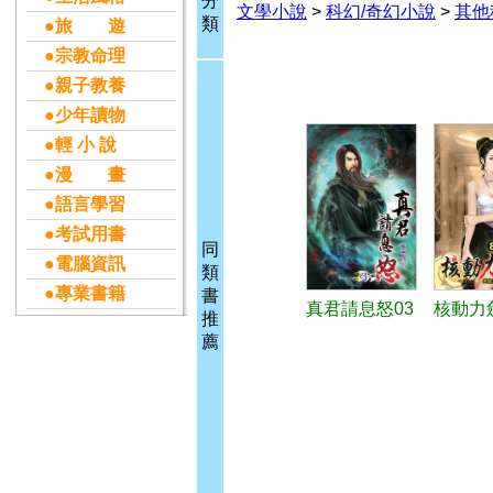
分
文學小說
>
科幻/奇幻小說
>
其他
類
●旅 遊
●宗教命理
●親子教養
●少年讀物
●輕 小 說
●漫 畫
●語言學習
●考試用書
同
●電腦資訊
類
●專業書籍
書
真君請息怒03
核動力
推
薦