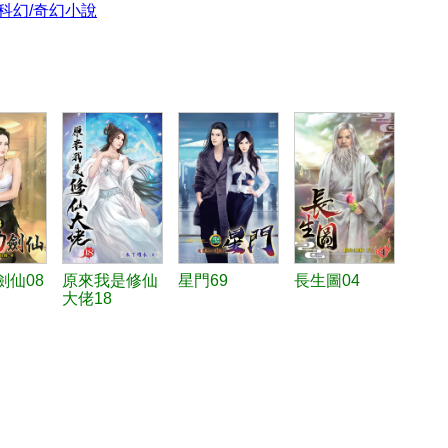
科幻/奇幻小說
劍仙08
原來我是修仙
星門69
長生圖04
大佬18