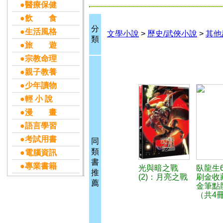
●醫療保健
●飲 食
分
●生活風格
文學小說
>
歷史/武俠小說
>
其他
類
●旅 遊
●宗教命理
●親子教養
●少年讀物
●輕 小 說
●漫 畫
●語言學習
●考試用書
同
類
●電腦資訊
書
●專業書籍
光與暗之戰
臥龍生
推
(2)：月亮之戰
刷金收
薦
金筆點
（共4