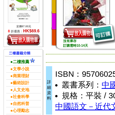
定價87.00元
HK$69.6
8
折優惠：
沒有庫存
訂購需時10-14天
●二樓推薦
●文學小說
ISBN：9570602
●商業理財
詳
叢書系列：
中
●藝術設計
細
●人文史地
資
規格：平裝 / 30
●社會科學
料
●自然科普
中國語文－近代
●心理勵志