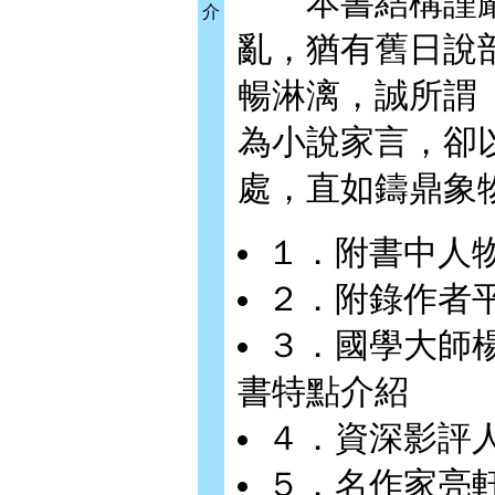
本書結構謹嚴
介
亂，猶有舊日說
暢淋漓，誠所謂
為小說家言，卻
處，直如鑄鼎象
１．附書中人
２．附錄作者
３．國學大師
書特點介紹
４．資深影評
５．名作家亮