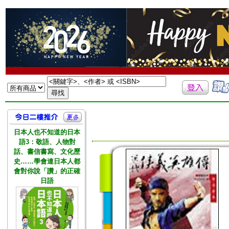
日本人也不知道的日本
語3：敬語、人物對
話、書信書寫、文化歷
史……學會連日本人都
會對你說「讚」的正確
日語