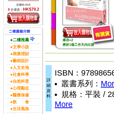
定價99.00元
HK$79.2
8
折優惠：
●二樓推薦
庫存=2
將於1個工作天內出貨
●文學小說
●商業理財
●藝術設計
●人文史地
ISBN：9789865
●社會科學
詳
●自然科普
叢書系列：
Mo
細
●心理勵志
資
規格：平裝 / 28
●醫療保健
料
●飲 食
More
●生活風格