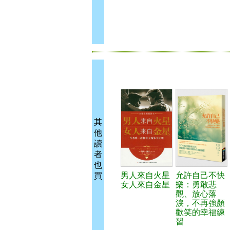
其
他
讀
者
也
男人來自火星
允許自己不快
買
女人來自金星
樂：勇敢悲
觀、放心落
淚，不再強顏
歡笑的幸福練
習