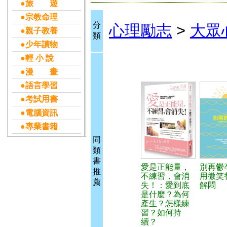
●旅 遊
●宗教命理
分
心理勵志
>
大眾
●親子教養
類
●少年讀物
●輕 小 說
●漫 畫
●語言學習
●考試用書
●電腦資訊
●專業書籍
同
類
書
愛是正能量，
別再鬱
推
不練習，會消
用微笑
薦
失！：愛到底
解悶
是什麼？為何
產生？怎樣練
習？如何持
續？