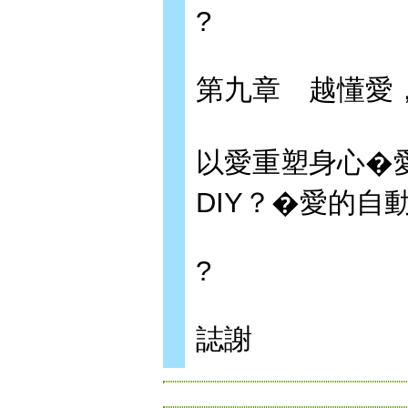
?
第九章 越懂愛
以愛重塑身心�
DIY？�愛的自
?
誌謝