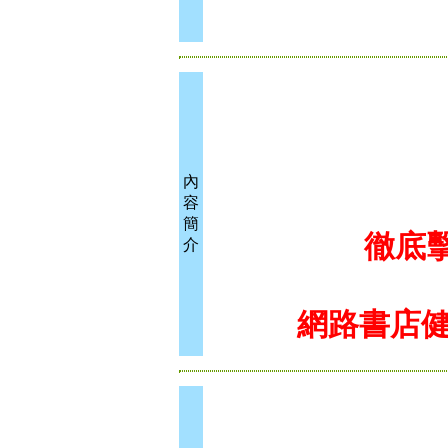
內
容
簡
徹底
介
網路書店健