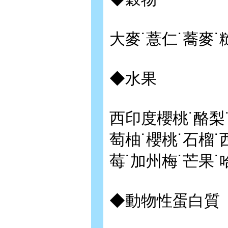
大麥˙薏仁˙蕎麥˙
◆水果
西印度櫻桃˙酪梨˙
萄柚˙櫻桃˙石榴˙
莓˙加州梅˙芒果˙
◆動物性蛋白質