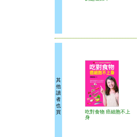
其
他
讀
者
也
吃對食物 癌細胞不上
買
身