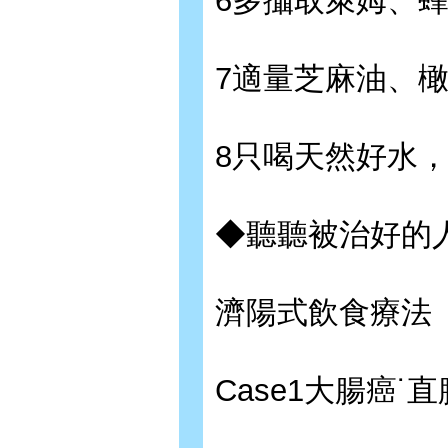
6多攝取萊姆、
7適量芝麻油、
8只喝天然好水
◆聽聽被治好的
濟陽式飲食療法
Case1大腸癌˙