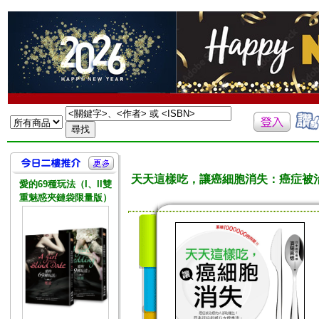
天天這樣吃，讓癌細胞消失：癌症被
愛的69種玩法（I、II雙
重魅惑夾鏈袋限量版）