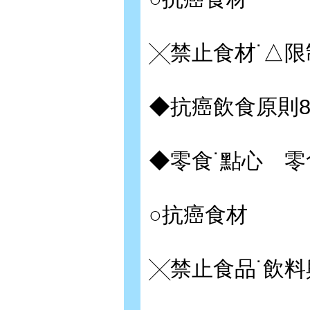
╳禁止食材˙△限
◆抗癌飲食原則
◆零食˙點心 
○抗癌食材
╳禁止食品˙飲料