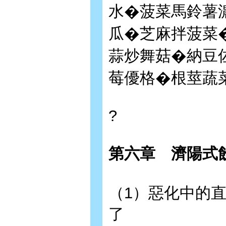
水�菠菜馬鈴薯
瓜�芝麻拌菠菜
蒜炒舞菇�納豆
莓優格�根莖蔬
?
第六章 濟陽式
（1）惡化中的直
了