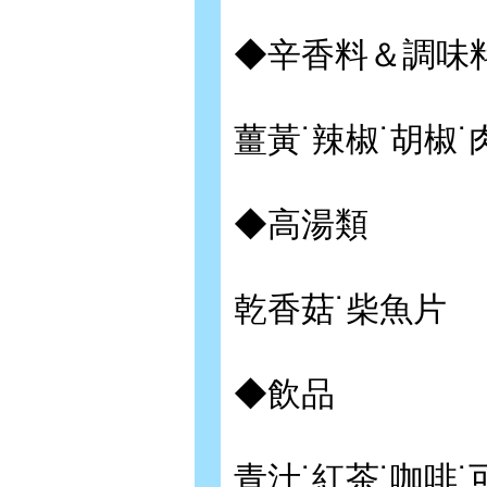
◆辛香料＆調味
薑黃˙辣椒˙胡椒˙
◆高湯類
乾香菇˙柴魚片
◆飲品
青汁˙紅茶˙咖啡˙