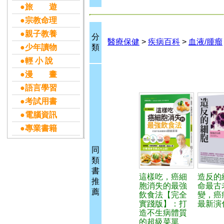
●旅 遊
●宗教命理
●親子教養
分
醫療保健
>
疾病百科
>
血液/腫瘤
●少年讀物
類
●輕 小 說
●漫 畫
●語言學習
●考試用書
●電腦資訊
●專業書籍
同
類
書
這樣吃，癌細
造反的
推
胞消失的最強
命最古
薦
飲食法【完全
變，癌
實踐版】：打
最新演
造不生病體質
的超級菜單