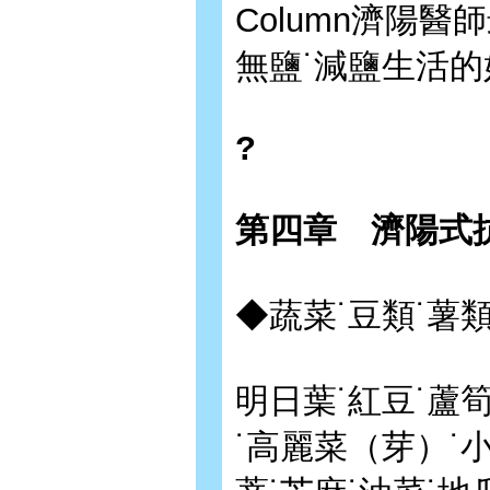
Column濟陽
無鹽˙減鹽生活的
?
第四章 濟陽式
◆蔬菜˙豆類˙薯
明日葉˙紅豆˙蘆筍
˙高麗菜（芽）˙小