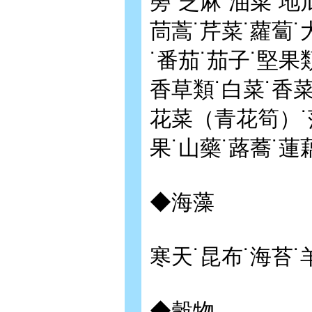
蒡˙芝麻˙油菜˙地
茼蒿˙芹菜˙蘿蔔˙
˙番茄˙茄子˙堅果
香草類˙白菜˙香
花菜（青花筍）˙
果˙山藥˙蕗蕎˙蓮
◆海藻
寒天˙昆布˙海苔
◆穀物