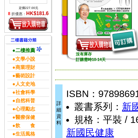
定價227.00元
HK$181.6
8
折優惠：
●二樓推薦
沒有庫存
●文學小說
訂購需時10-14天
●商業理財
●藝術設計
●人文史地
ISBN：9789869
●社會科學
●自然科普
詳
叢書系列：
新
●心理勵志
細
資
規格：平裝 / 168
●醫療保健
料
●飲 食
新國民健康
●生活風格