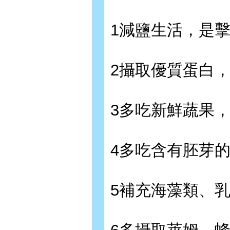
1減鹽生活，是
2攝取優質蛋白
3多吃新鮮蔬果
4多吃含有胚芽
5補充海藻類、