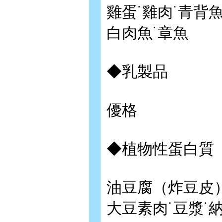
雞蛋˙雞肉˙青背魚
白肉魚˙章魚
◆乳製品
優格
◆植物性蛋白質
油豆腐（炸豆皮）
大豆素肉˙豆漿˙