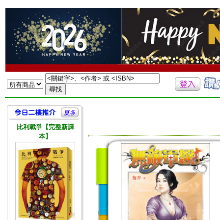
比利戰爭【完整新譯
本】