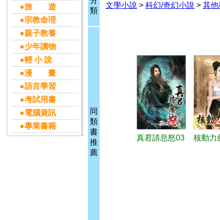
分
文學小說
>
科幻/奇幻小說
>
其他
●旅 遊
類
●宗教命理
●親子教養
●少年讀物
●輕 小 說
●漫 畫
●語言學習
●考試用書
同
●電腦資訊
類
●專業書籍
書
真君請息怒03
核動力
推
薦