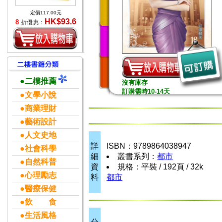
定價117.00元
HK$93.6
8
折優惠：
●二樓推薦
沒有庫存
訂購需時10-14天
●文學小說
●商業理財
●藝術設計
●人文史地
詳
ISBN：9789864038947
●社會科學
細
叢書系列：
都市
●自然科普
資
規格：平裝 / 192頁 / 32k
●心理勵志
料
都市
●醫療保健
●飲 食
●生活風格