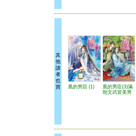
其
他
讀
者
也
凰的男臣 (1)
凰的男臣(3)滿
買
朝文武皆美男