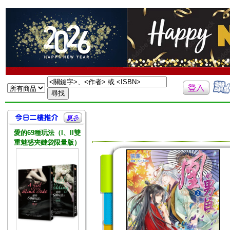
愛的69種玩法（I、II雙
重魅惑夾鏈袋限量版）