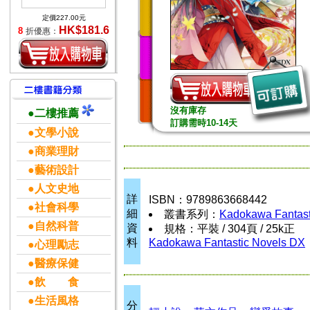
定價227.00元
HK$181.6
8
折優惠：
沒有庫存
●二樓推薦
訂購需時10-14天
●文學小說
●商業理財
●藝術設計
●人文史地
詳
ISBN：9789863668442
●社會科學
細
叢書系列：
Kadokawa Fantast
●自然科普
資
規格：平裝 / 304頁 / 25k正
料
Kadokawa Fantastic Novels DX
●心理勵志
●醫療保健
●飲 食
●生活風格
分