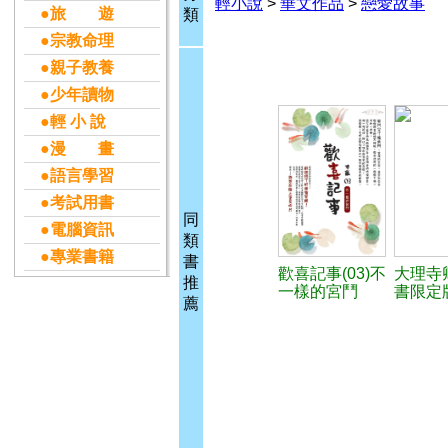
輕小說
>
華文作品
>
戀愛故事
●旅 遊
類
●宗教命理
●親子教養
●少年讀物
●輕 小 說
●漫 畫
●語言學習
●考試用書
同
●電腦資訊
類
●專業書籍
書
歡喜記事(03)不
大理寺
推
一樣的宮鬥
書限定
薦