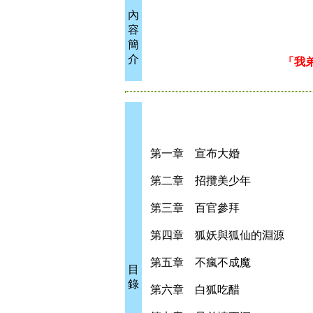
內
容
簡
介
「我
第一章 宣布大婚
第二章 招攬美少年
第三章 百官參拜
第四章 狐妖與狐仙的淵源
第五章 不瘋不成魔
目
錄
第六章 白狐吃醋