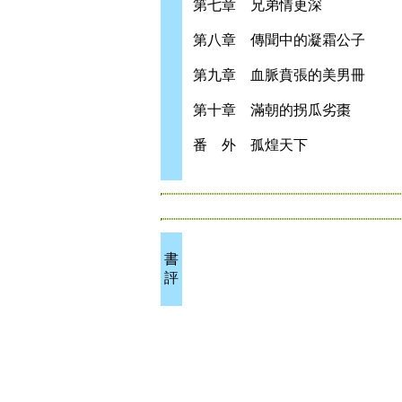
第七章 兄弟情更深
第八章 傳聞中的凝霜公子
第九章 血脈賁張的美男冊
第十章 滿朝的拐瓜劣棗
番 外 孤煌天下
書
評