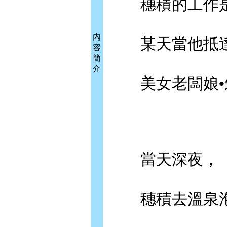
穗積的工作是
內
某天當他抵達
容
簡
介
美女老闆娘•
當天深夜，
穗積去溫泉泡