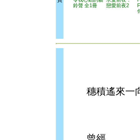
買
鈴聲 全1冊
戀愛前夜2
穗積遙來一向
曾經，