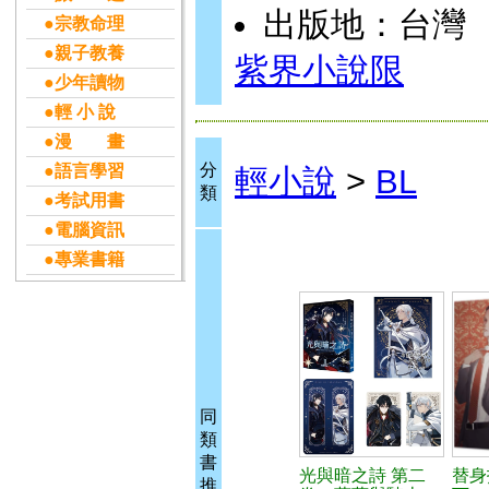
出版地：台灣
●宗教命理
●親子教養
紫界小說限
●少年讀物
●輕 小 說
●漫 畫
分
●語言學習
輕小說
>
BL
類
●考試用書
●電腦資訊
●專業書籍
同
類
書
光與暗之詩 第二
替身
推