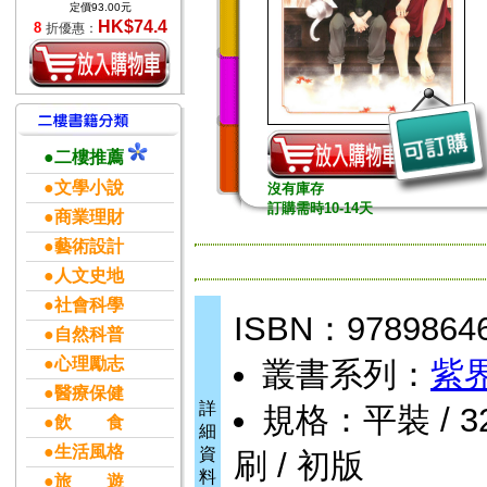
定價93.00元
HK$74.4
8
折優惠：
●二樓推薦
●文學小說
沒有庫存
訂購需時10-14天
●商業理財
●藝術設計
●人文史地
●社會科學
ISBN：9789864
●自然科普
●心理勵志
叢書系列：
紫
●醫療保健
詳
規格：平裝 / 32k
●飲 食
細
●生活風格
資
刷 / 初版
料
●旅 遊