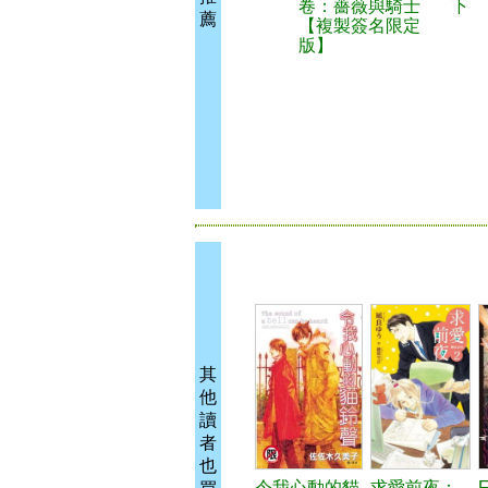
卷：薔薇與騎士
下
薦
【複製簽名限定
版】
其
他
讀
者
也
令我心動的貓
求愛前夜：