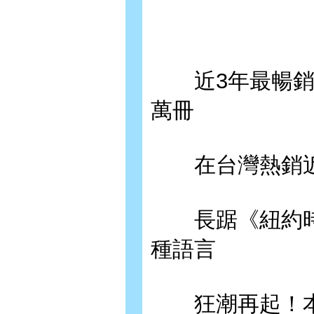
近3年最暢銷系
萬冊
在台灣熱銷近
長踞《紐約時報
種語言
狂潮再起！本書