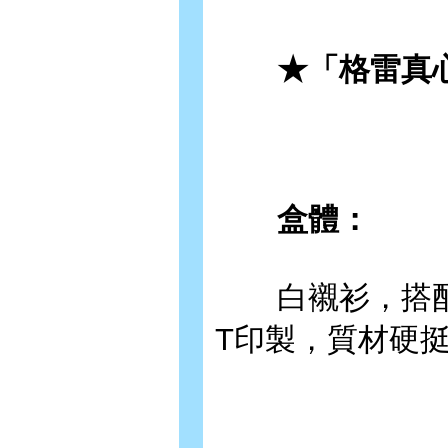
★「格雷真
盒體：
白襯衫，搭配
T印製，質材硬