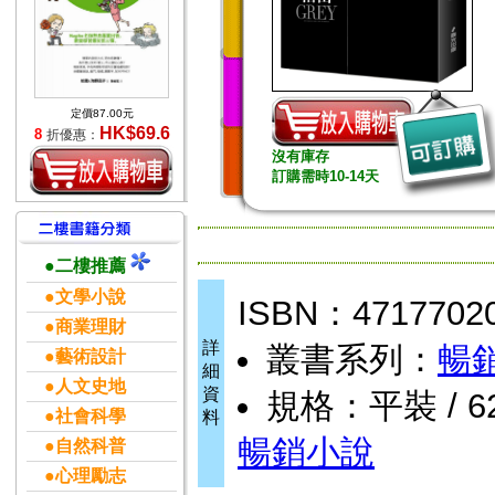
定價87.00元
HK$69.6
8
折優惠：
沒有庫存
訂購需時10-14天
●二樓推薦
●文學小說
ISBN：4717702
●商業理財
詳
叢書系列：
暢
●藝術設計
細
●人文史地
資
規格：平裝 / 62
●社會科學
料
暢銷小說
●自然科普
●心理勵志