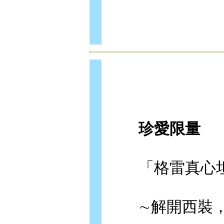
珍愛限量
「格雷真心坦承
∼解開西裝，