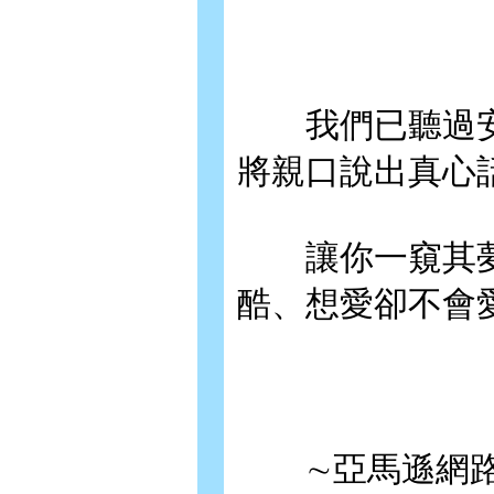
我們已聽過安
將親口說出真心
讓你一窺其夢
酷、想愛卻不會
∼亞馬遜網路