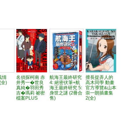
風情
名偵探柯南 赤
航海王最終研究
擅長捉弄人的
(全)
井秀一�世良
4: 絕密伏筆+航
高木同學 動畫
真純�羽田秀
海王最終研究 5:
官方導覽&山本
吉�瑪莉 祕密
身世之謎 (2冊合
崇一朗插畫集
檔案PLUS
售)
2(全)