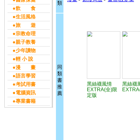
類
●飲 食
●生活風格
●旅 遊
●宗教命理
●親子教養
●少年讀物
●輕 小 說
同
●漫 畫
類
●語言學習
書
黑絲襪風情
黑絲襪
●考試用書
推
EXTRA(全)限
EXTRA
●電腦資訊
薦
定版
●專業書籍