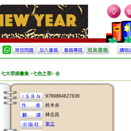
七大罪插畫集 <七色之罪> 全
9789864627639
鈴木央
林志昌
東立