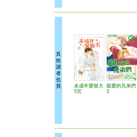
其
他
讀
者
也
未成年愛狠大
親愛的兄弟們
買
5完
3