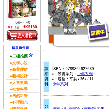
定價200.00元
HK$160
8
折優惠：
全 border
●二樓推薦
●文學小說
詳
ISBN：9789864627639
●商業理財
細
叢書系列：
少年系列
●藝術設計
資
規格：平裝 / 36k / 11
●人文史地
料
少年系列
●社會科學
●自然科普
●心理勵志
分
漫畫
>
動漫周邊
>
畫冊/設定集
●醫療保健