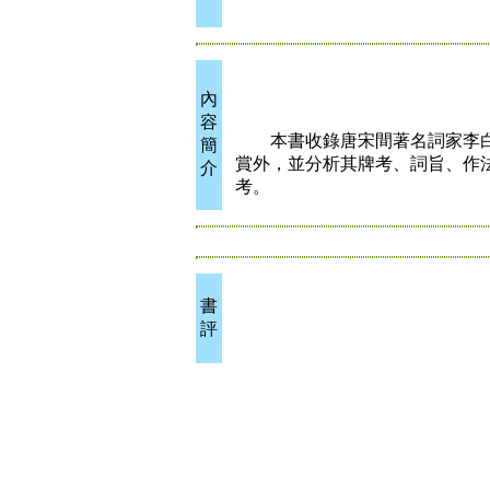
內
容
本書收錄唐宋間著名詞家李白
簡
賞外，並分析其牌考、詞旨、作法
介
考。
書
評