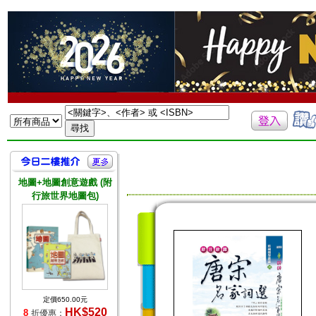
地圖+地圖創意遊戲 (附
行旅世界地圖包)
定價650.00元
HK$520
8
折優惠：