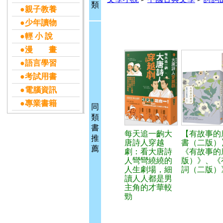
類
●親子教養
●少年讀物
●輕 小 說
●漫 畫
●語言學習
●考試用書
●電腦資訊
●專業書籍
同
類
書
每天追一齣大
【有故事的
推
唐詩人穿越
書（二版）】
薦
劇：看大唐詩
《有故事的
人彎彎繞繞的
版）》、《
人生劇場，細
詞（二版）
讀人人都是男
主角的才華較
勁