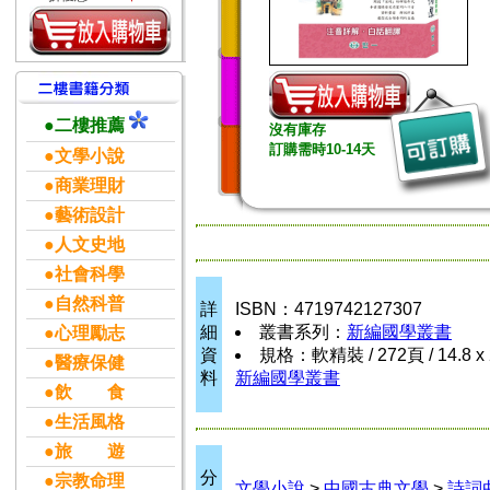
●二樓推薦
沒有庫存
訂購需時10-14天
●文學小說
●商業理財
●藝術設計
●人文史地
●社會科學
●自然科普
詳
ISBN：4719742127307
細
叢書系列：
新編國學叢書
●心理勵志
資
規格：軟精裝 / 272頁 / 14.8 x 
●醫療保健
料
新編國學叢書
●飲 食
●生活風格
●旅 遊
分
●宗教命理
文學小說
>
中國古典文學
>
詩詞