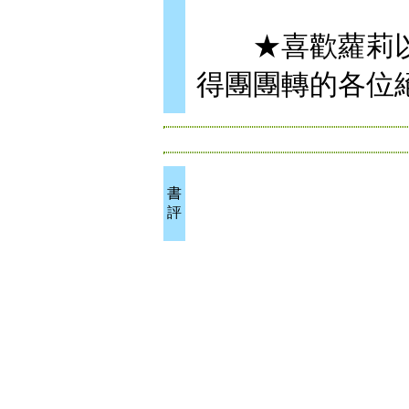
★喜歡蘿莉以
得團團轉的各位
書
評