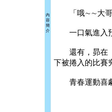
「哦∼∼大哥
內
容
簡
一口氣進入預感
介
還有，昴在「
下被捲入的比賽
青春運動喜劇