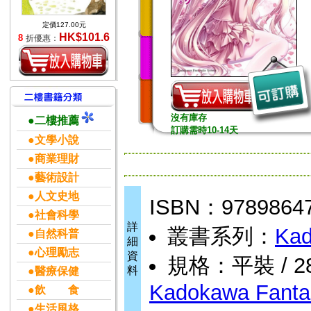
定價127.00元
HK$101.6
8
折優惠：
沒有庫存
●二樓推薦
訂購需時10-14天
●文學小說
●商業理財
●藝術設計
●人文史地
ISBN：9789864
●社會科學
詳
叢書系列：
Kad
●自然科普
細
●心理勵志
資
規格：平裝 / 286
料
●醫療保健
Kadokawa Fantas
●飲 食
●生活風格