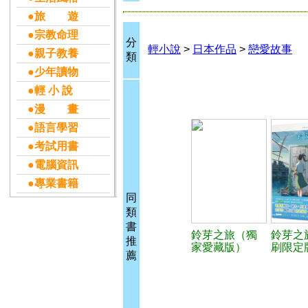
●旅 遊
●宗教命理
分
輕小說
>
日本作品
>
戀愛故事
●親子教養
類
●少年讀物
●輕 小 說
●漫 畫
●語言學習
●考試用書
●電腦資訊
●專業書籍
同
類
書
鈴芽之旅（獨
鈴芽之
推
家愛藏版）
刷限定
薦