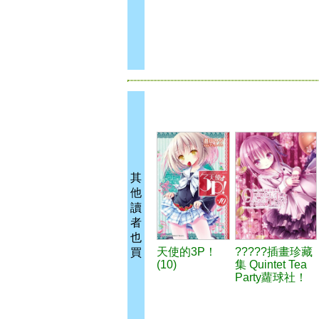
其
他
讀
者
也
天使的3P！
?????插畫珍藏
買
(10)
集 Quintet Tea
Party蘿球社！