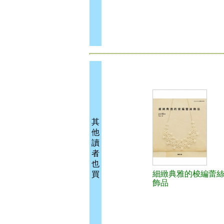
其
他
讀
者
也
細緻典雅的梭編蕾
買
飾品