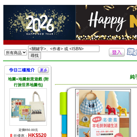
純
地圖+地圖創意遊戲 (附
行旅世界地圖包)
定價650.00元
HK$520
8
折優惠：