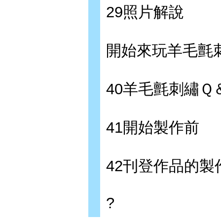
29照片解說
開始來玩羊毛氈
40羊毛氈刺繡Ｑ
41開始製作前
42刊登作品的製
?