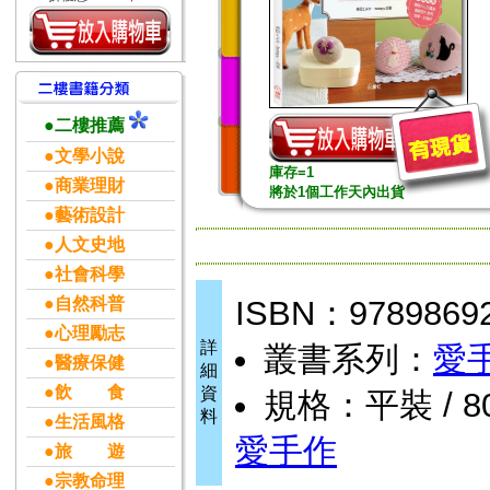
●二樓推薦
●文學小說
庫存=1
●商業理財
將於1個工作天內出貨
●藝術設計
●人文史地
●社會科學
●自然科普
ISBN：9789869
●心理勵志
詳
叢書系列：
愛
●醫療保健
細
●飲 食
資
規格：平裝 / 80
料
●生活風格
愛手作
●旅 遊
●宗教命理