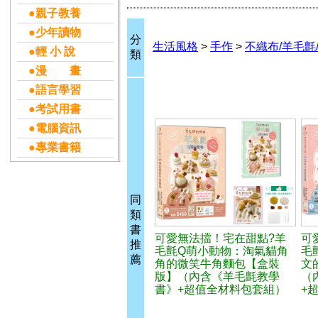
●親子教養
●少年讀物
分
生活風格
>
手作
>
不織布/羊毛氈
●輕 小 說
類
●漫 畫
●語言學習
●考試用書
●電腦資訊
●專業書籍
同
類
書
可愛無法擋！宅在甜點?羊
可
推
毛氈Q萌小動物：淘氣貓角
毛
薦
角的微笑牛角麵包【盒裝
文
版】（內含《羊毛氈教學
（
書》+超值全材料包套組）
+