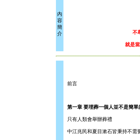
內
容
簡
不舉行
介
就是當人
前言
第一章 要埋葬一個人並不是簡單
只有人類會舉辦葬禮
中江兆民和夏目漱石皆秉持不需