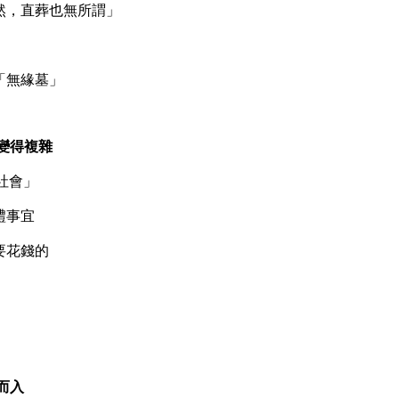
然，直葬也無所謂」
「無緣墓」
變得複雜
社會」
禮事宜
要花錢的
而入