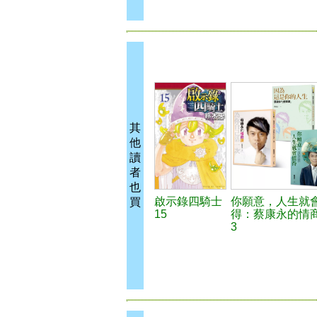
其
他
讀
者
也
啟示錄四騎士
你願意，人生就
買
15
得：蔡康永的情
3