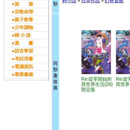
輕小說
>
日本作品
>
幻奇冒險
●旅 遊
類
●宗教命理
●親子教養
●少年讀物
●輕 小 說
●漫 畫
●語言學習
●考試用書
同
●電腦資訊
類
●專業書籍
書
Re:從零開始的
Re:
推
異世界生活(28)
異世界生
薦
限定版