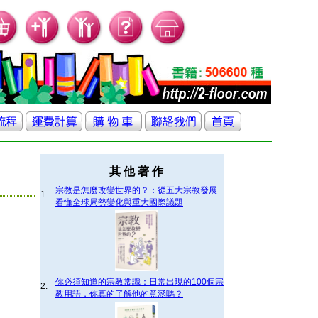
其 他 著 作
宗教是怎麼改變世界的？：從五大宗教發展
1.
看懂全球局勢變化與重大國際議題
你必須知道的宗教常識：日常出現的100個宗
2.
教用語，你真的了解他的意涵嗎？