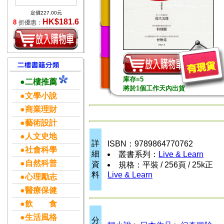
定價227.00元
HK$181.6
8
折優惠：
庫存=5
●二樓推薦
將於1個工作天內出貨
●文學小說
●商業理財
●藝術設計
●人文史地
詳
ISBN：9789864770762
●社會科學
細
叢書系列：
Live & Learn
●自然科普
資
規格：平裝 / 256頁 / 25k正
料
Live & Learn
●心理勵志
●醫療保健
●飲 食
●生活風格
分