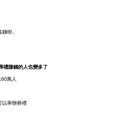
搖錢樹」
葬禮賺錢的人也變多了
60萬人
可以舉辦葬禮