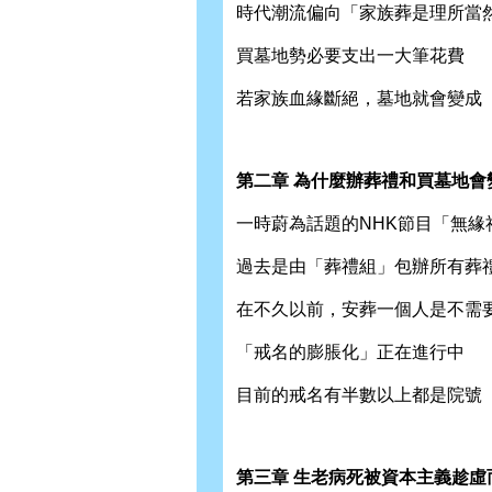
時代潮流偏向「家族葬是理所當
買墓地勢必要支出一大筆花費
若家族血緣斷絕，墓地就會變成
第二章 為什麼辦葬禮和買墓地會
一時蔚為話題的NHK節目「無緣
過去是由「葬禮組」包辦所有葬
在不久以前，安葬一個人是不需
「戒名的膨脹化」正在進行中
目前的戒名有半數以上都是院號
第三章 生老病死被資本主義趁虛