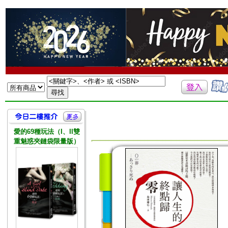
愛的69種玩法（I、II雙
重魅惑夾鏈袋限量版）