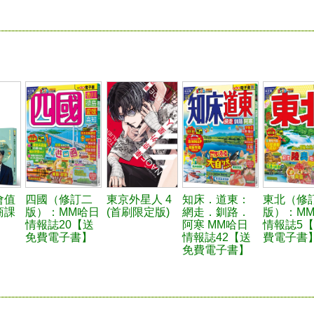
會值
四國（修訂二
東京外星人 4
知床．道東：
東北（修
商課
版）：MM哈日
(首刷限定版)
網走．釧路．
版）：M
情報誌20【送
阿寒 MM哈日
情報誌5
免費電子書】
情報誌42【送
費電子書
免費電子書】