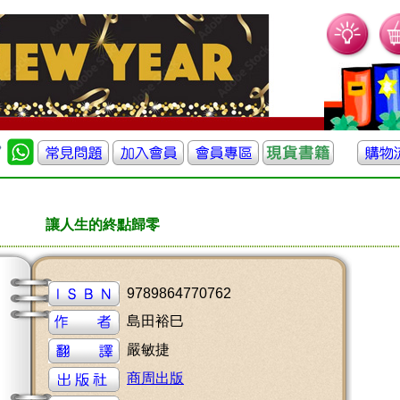
讓人生的終點歸零
9789864770762
島田裕巳
嚴敏捷
商周出版