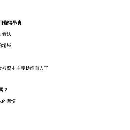
用變得昂貴
人看法
的場域
會被資本主義趁虛而入了
嗎？
式的習慣