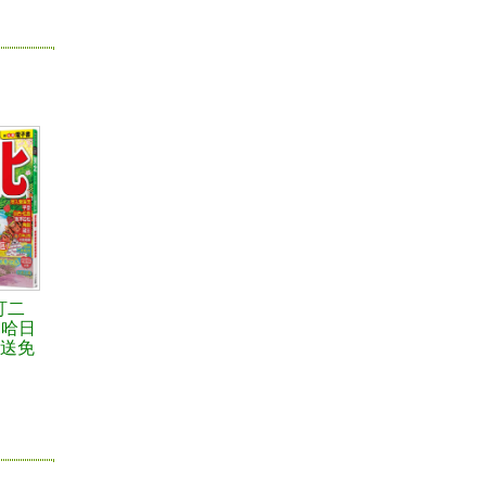
訂二
M哈日
【送免
】