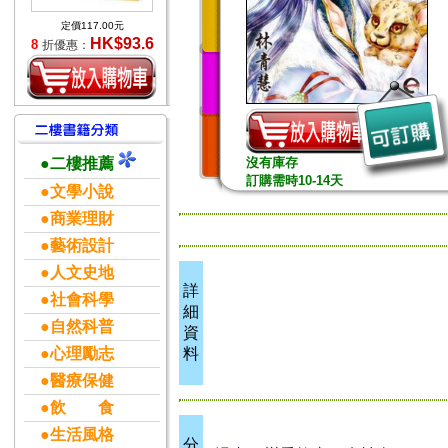
定價117.00元
HK$93.6
8
折優惠：
●二樓推薦
沒有庫存
訂購需時10-14天
●文學小說
●商業理財
●藝術設計
●人文史地
詳
●社會科學
細
●自然科普
資
●心理勵志
料
●醫療保健
●飲 食
●生活風格
分