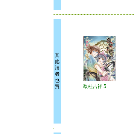
其
他
讀
者
也
馥桂吉祥 5
買