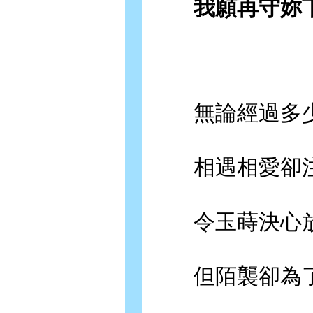
我願再守妳下
無論經過多少
相遇相愛卻注
令玉蒔決心放
但陌襲卻為了