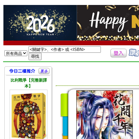
比利戰爭【完整新譯
本】