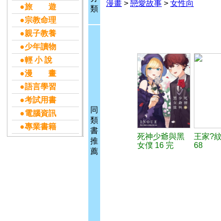
漫畫
>
戀愛故事
>
女性向
●旅 遊
類
●宗教命理
●親子教養
●少年讀物
●輕 小 說
●漫 畫
●語言學習
●考試用書
同
●電腦資訊
類
●專業書籍
書
死神少爺與黑
王家?
推
女僕 16 完
68
薦