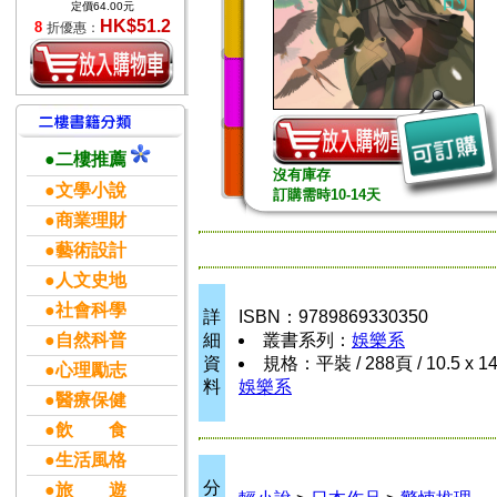
定價64.00元
HK$51.2
8
折優惠：
●二樓推薦
沒有庫存
●文學小說
訂購需時10-14天
●商業理財
●藝術設計
●人文史地
●社會科學
詳
ISBN：9789869330350
●自然科普
細
叢書系列：
娛樂系
資
規格：平裝 / 288頁 / 10.5 x 1
●心理勵志
料
娛樂系
●醫療保健
●飲 食
●生活風格
分
●旅 遊