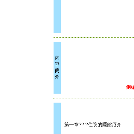
內
容
簡
介
倒
第一章?? ?住院的隱館厄介