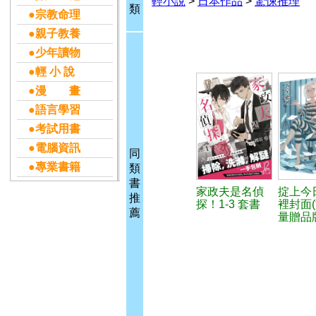
輕小說
>
日本作品
>
驚悚推理
類
●宗教命理
●親子教養
●少年讀物
●輕 小 說
●漫 畫
●語言學習
●考試用書
●電腦資訊
同
●專業書籍
類
書
家政夫是名偵
掟上今
推
探！1-3 套書
裡封面
薦
量贈品