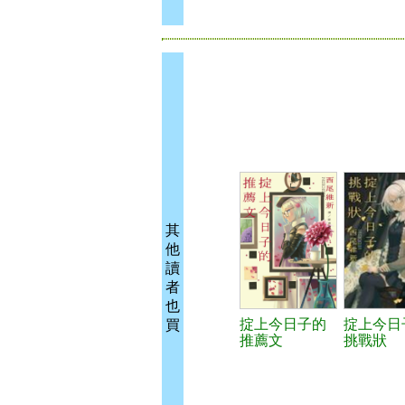
其
他
讀
者
也
掟上今日子的
掟上今日
買
推薦文
挑戰狀