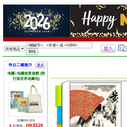
地圖+地圖創意遊戲 (附
行旅世界地圖包)
定價650.00元
HK$520
8
折優惠：