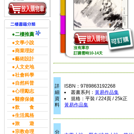
●二樓推薦
●文學小說
沒有庫存
●商業理財
訂購需時10-14天
●藝術設計
●人文史地
●社會科學
●自然科普
詳
ISBN：9789863192268
●心理勵志
細
叢書系列：
黃易作品集
資
規格：平裝 / 224頁 / 25k正
●醫療保健
料
黃易作品集
●飲 食
●生活風格
●旅 遊
●宗教命理
分