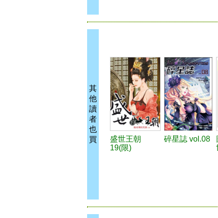
其
他
讀
者
也
盛世王朝
碎星誌 vol.08
買
19(限)