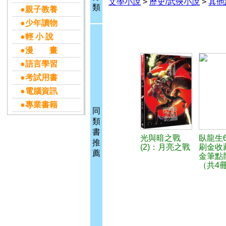
文學小說
>
歷史/武俠小說
>
其他
類
●親子教養
●少年讀物
●輕 小 說
●漫 畫
●語言學習
●考試用書
●電腦資訊
●專業書籍
同
類
書
光與暗之戰
臥龍生
推
(2)：月亮之戰
刷金收
薦
金筆點
（共4