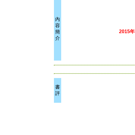
內
容
201
簡
介
書
評