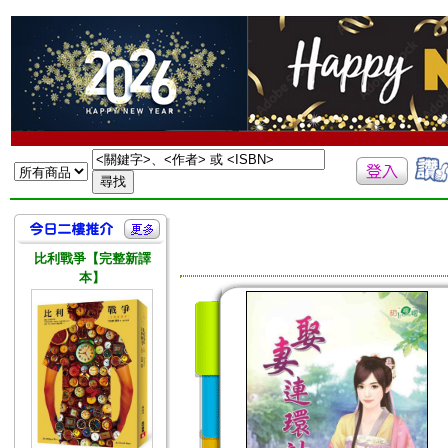
比利戰爭【完整新譯
本】