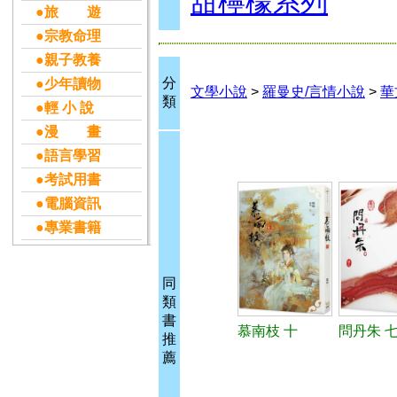
甜檸檬系列
●旅 遊
●宗教命理
●親子教養
分
●少年讀物
文學小說
>
羅曼史/言情小說
>
華
類
●輕 小 說
●漫 畫
●語言學習
●考試用書
●電腦資訊
●專業書籍
同
類
書
慕南枝 十
問丹朱 七
推
薦