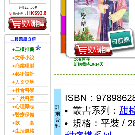
定價117.00元
HK$93.6
8
折優惠：
●二樓推薦
●文學小說
沒有庫存
訂購需時10-14天
●商業理財
●藝術設計
●人文史地
●社會科學
ISBN：9789862
●自然科普
●心理勵志
詳
叢書系列：
甜
細
●醫療保健
資
規格：平裝 / 280
●飲 食
料
●生活風格