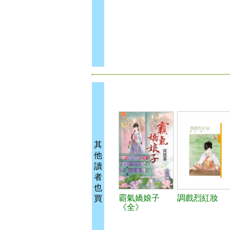
其
他
讀
者
也
霸氣嬌娘子
調戲烈紅妝
買
《全》