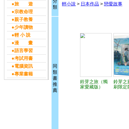
分
●旅 遊
輕小說
>
日本作品
>
戀愛故事
類
●宗教命理
●親子教養
●少年讀物
●輕 小 說
●漫 畫
●語言學習
●考試用書
●電腦資訊
同
類
●專業書籍
書
鈴芽之旅（獨
鈴芽之
推
家愛藏版）
刷限定
薦