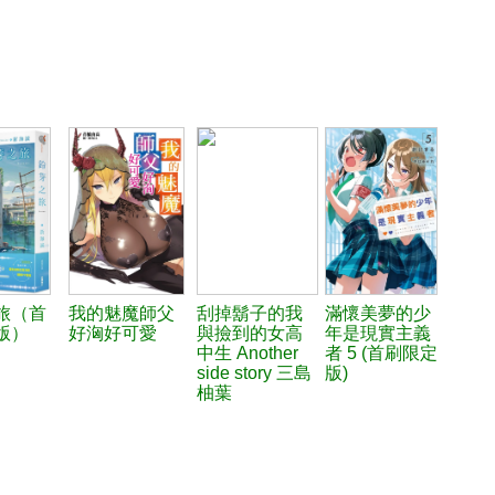
旅（首
我的魅魔師父
刮掉鬍子的我
滿懷美夢的少
版）
好洶好可愛
與撿到的女高
年是現實主義
中生 Another
者 5 (首刷限定
side story 三島
版)
柚葉