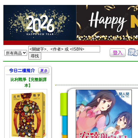
比利戰爭【完整新譯
本】