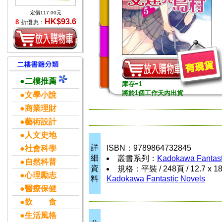
定價117.00元
HK$93.6
8
折優惠：
●二樓推薦
庫存=1
將於1個工作天內出貨
●文學小說
●商業理財
●藝術設計
●人文史地
詳
ISBN：9789864732845
●社會科學
細
叢書系列：
Kadokawa Fantast
●自然科普
資
規格：平裝 / 248頁 / 12.7 x 1
●心理勵志
料
Kadokawa Fantastic Novels
●醫療保健
●飲 食
●生活風格