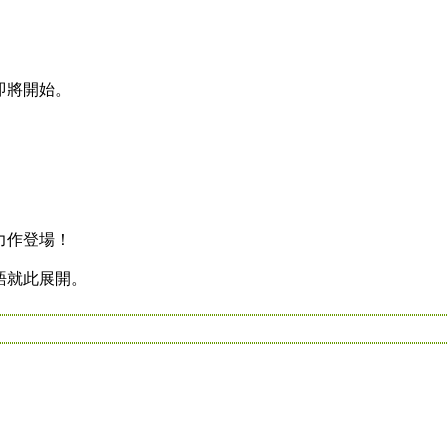
將開始。
作登場！
就此展開。