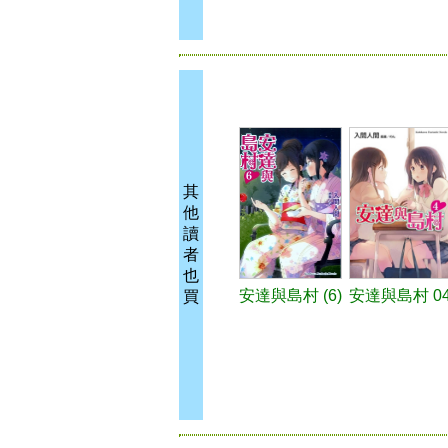
其
他
讀
者
也
安達與島村 (6)
安達與島村 0
買