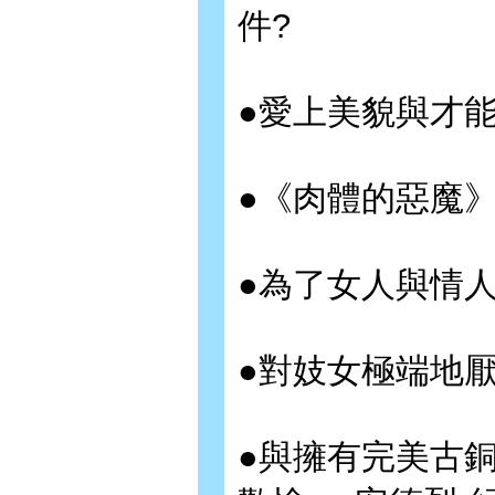
件?
●愛上美貌與才能
●《肉體的惡魔》
●為了女人與情人
●對妓女極端地厭
●與擁有完美古