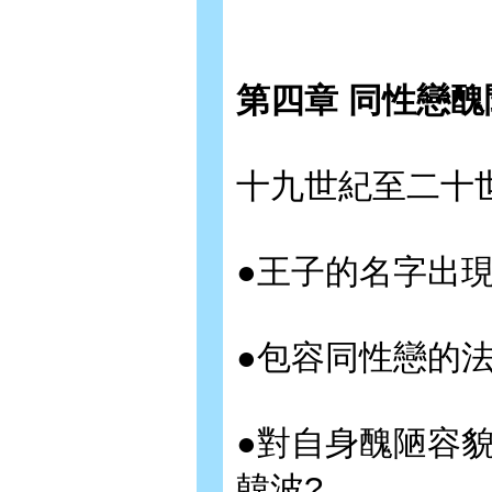
第四章 同性戀醜
十九世紀至二十世
●王子的名字出
●包容同性戀的
●對自身醜陋容
韓波?