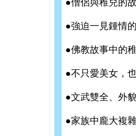
●僧侶與稚兒的故
●強迫一見鍾情的
●佛教故事中的稚
●不只愛美女，
●文武雙全、外
●家族中龐大複