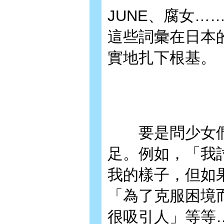
JUNE、腐女
這些詞彙在日本
實地扎下根基。
要是問少女們喜
足。例如，「我
我的樣子，但如
「為了克服困境
很吸引人」等等