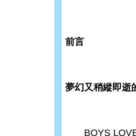
前言
夢幻又稍縱即逝
BOYS LOV