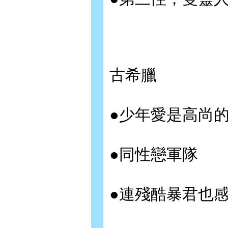
古希臘
●少年愛是高尚
●同性戀軍隊
●連殘酷暴君也