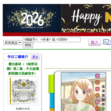
魔法森林（《秘密花
園》第二集，中文版獨
家附贈32頁練習本）
定價93.00元