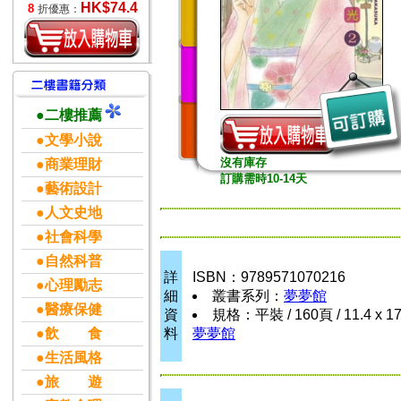
HK$74.4
8
折優惠：
●二樓推薦
●文學小說
沒有庫存
●商業理財
訂購需時10-14天
●藝術設計
●人文史地
●社會科學
●自然科普
詳
ISBN：9789571070216
●心理勵志
細
叢書系列：
夢夢館
●醫療保健
資
規格：平裝 / 160頁 / 11.4 x 1
●飲 食
料
夢夢館
●生活風格
●旅 遊