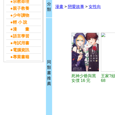
●宗教命理
分
漫畫
>
戀愛故事
>
女性向
●親子教養
類
●少年讀物
●輕 小 說
●漫 畫
●語言學習
●考試用書
●電腦資訊
●專業書籍
同
類
書
死神少爺與黑
王家?
推
女僕 16 完
68
薦