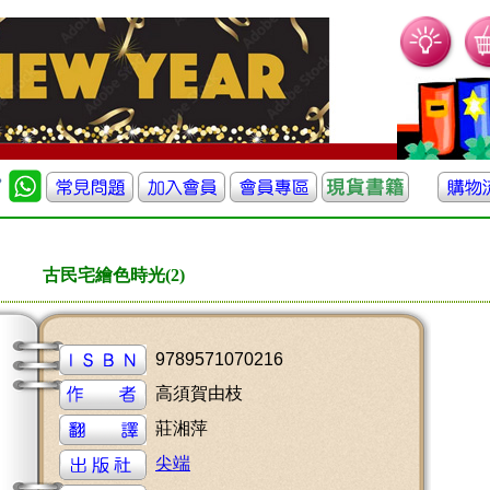
古民宅繪色時光(2)
9789571070216
高須賀由枝
莊湘萍
尖端