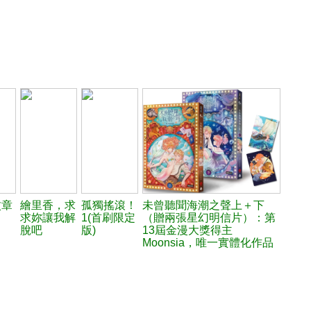
紋章
繪里香，求
孤獨搖滾！
未曾聽聞海潮之聲上＋下
求妳讓我解
1(首刷限定
（贈兩張星幻明信片）：第
脫吧
版)
13屆金漫大獎得主
Moonsia，唯一實體化作品