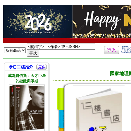
國家地理雜誌
成為賈伯斯：天才巨星
的挫敗與孕成