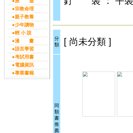
釘 裝 ： 平
●旅 遊
●宗教命理
●親子教養
●少年讀物
●輕 小 說
分
[ 尚未分類 ]
●漫 畫
類
●語言學習
●考試用書
●電腦資訊
●專業書籍
同
類
書
推
薦