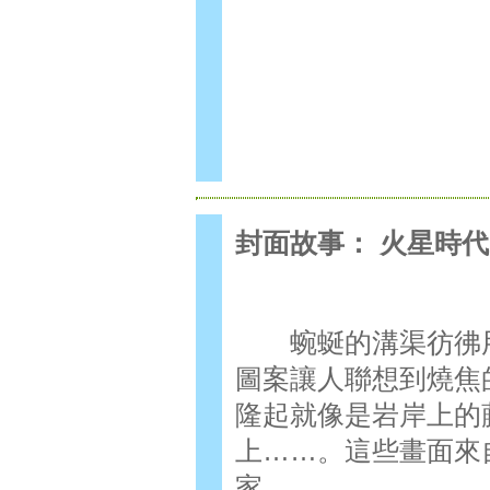
封面故事： 火星時代
蜿蜒的溝渠彷彿用
圖案讓人聯想到燒焦
隆起就像是岩岸上的
上……。這些畫面來
家。