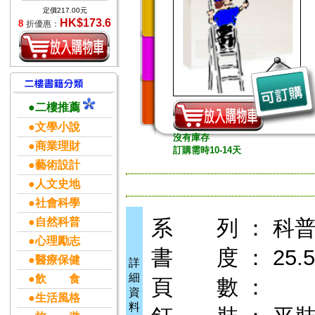
定價217.00元
HK$173.6
8
折優惠：
●二樓推薦
●文學小說
沒有庫存
●商業理財
訂購需時10-14天
●藝術設計
●人文史地
●社會科學
●自然科普
系 列 ： 科
●心理勵志
書 度 ： 25.5(長
●醫療保健
詳
細
●飲 食
頁 數 ：
資
●生活風格
料