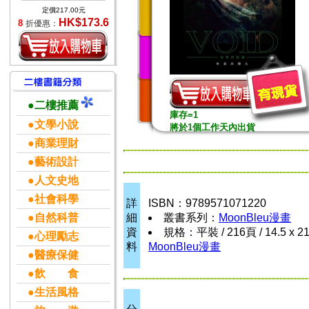
定價217.00元
HK$173.6
8
折優惠：
●二樓推薦
庫存=1
●文學小說
將於1個工作天內出貨
●商業理財
●藝術設計
●人文史地
●社會科學
詳
ISBN：9789571071220
●自然科普
細
叢書系列：
MoonBleu漫畫
資
規格：平裝 / 216頁 / 14.5 x 2
●心理勵志
料
MoonBleu漫畫
●醫療保健
●飲 食
●生活風格