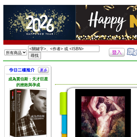
成為賈伯斯：天才巨星
的挫敗與孕成