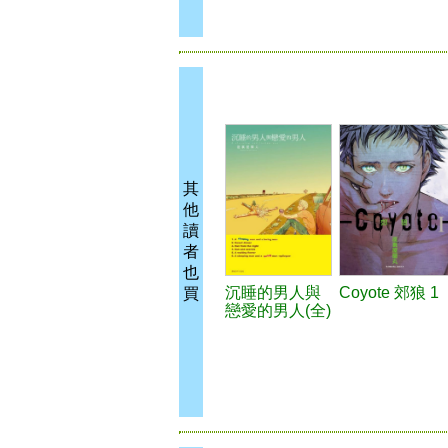
其
他
讀
者
也
沉睡的男人與
Coyote 郊狼 1
買
戀愛的男人(全)