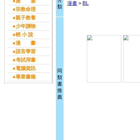
分
●旅 遊
漫畫
>
BL
類
●宗教命理
●親子教養
●少年讀物
●輕 小 說
●漫 畫
●語言學習
●考試用書
●電腦資訊
同
●專業書籍
類
書
推
薦