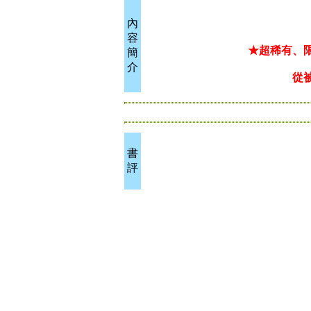
內
容
★超稀有、
簡
介
從
書
評