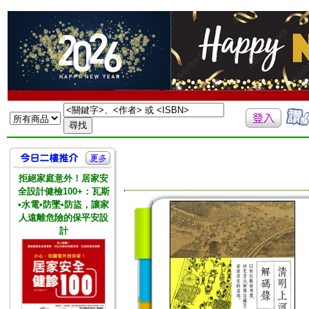
拒絕家庭意外！居家安
全設計健檢100+：瓦斯
•水電•防墜•防盜，讓家
人遠離危險的保平安設
計