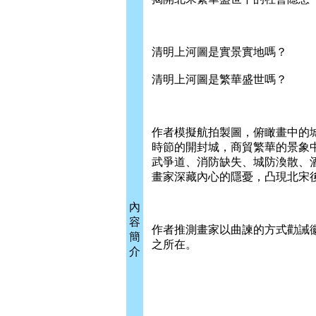
清明上河圖是實景實地嗎？
清明上河圖是繁華盛世嗎？
作者模擬航拍製圖，俯瞰畫中的
時節的開封城，商貿繁華的景象
武爭道、消防缺失、城防渙散、
畫家深藏內心的隱憂，凸現北宋
內
容
作者推測畫家以曲諫的方式勸誡
簡
之所在。
介