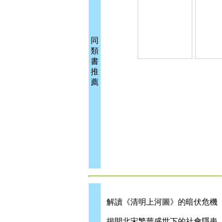
同
類
書
推
薦
解讀《清明上河圖》的暗伏危機
揭開北宋繁華盛世下的社會隱患