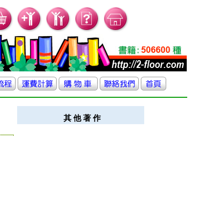
其 他 著 作