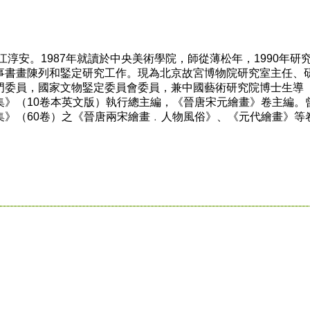
江淳安。1987年就讀於中央美術學院，師從薄松年，1990年研
事書畫陳列和鋻定研究工作。現為北京故宮博物院研究室主任、
門委員，國家文物鋻定委員會委員，兼中國藝術研究院博士生導
集》（10卷本英文版）執行總主編，《晉唐宋元繪畫》卷主編。
集》（60卷）之《晉唐兩宋繪畫﹒人物風俗》、《元代繪畫》等