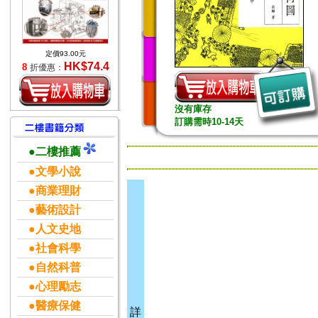
定價93.00元
HK$74.4
8
折優惠：
沒有庫存
訂購需時10-14天
●二樓推薦
●文學小說
●商業理財
●藝術設計
●人文史地
●社會科學
●自然科普
●心理勵志
●醫療保健
詳