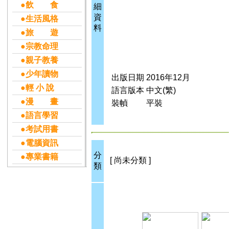
●飲 食
細
資
●生活風格
料
●旅 遊
●宗教命理
●親子教養
●少年讀物
出版日期
2016年12月
●輕 小 說
語言版本
中文(繁)
●漫 畫
裝幀
平裝
●語言學習
●考試用書
●電腦資訊
分
●專業書籍
[ 尚未分類 ]
類