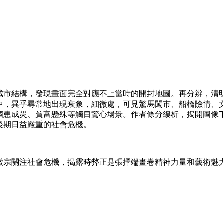
城市結構，發現畫面完全對應不上當時的開封地圖。再分辨，清
中，異乎尋常地出現衰象，細微處，可見驚馬闖市、船橋險情、
酒患成災、貧富懸殊等觸目驚心場景。作者條分縷析，揭開圖像
後期日益嚴重的社會危機。
徽宗關注社會危機，揭露時弊正是張擇端畫卷精神力量和藝術魅