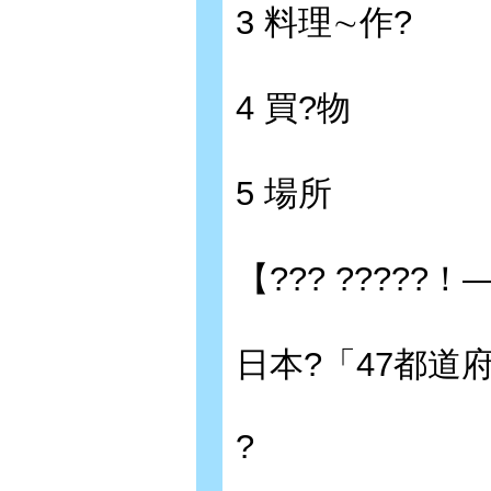
3 料理∼作?
4 買?物
5 場所
【??? ?????！
日本?「47都道府
?