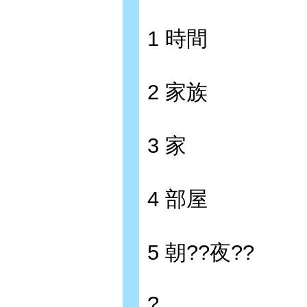
1 時間
2 家族
3 家
4 部屋
5 朝??夜??
?