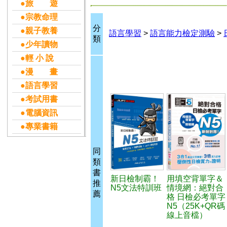
●旅 遊
●宗教命理
分
●親子教養
語言學習
>
語言能力檢定測驗
>
類
●少年讀物
●輕 小 說
●漫 畫
●語言學習
●考試用書
●電腦資訊
●專業書籍
同
類
書
新日檢制霸！
用填空背單字＆
推
N5文法特訓班
情境網：絕對合
薦
格 日檢必考單字
N5（25K+QR碼
線上音檔）