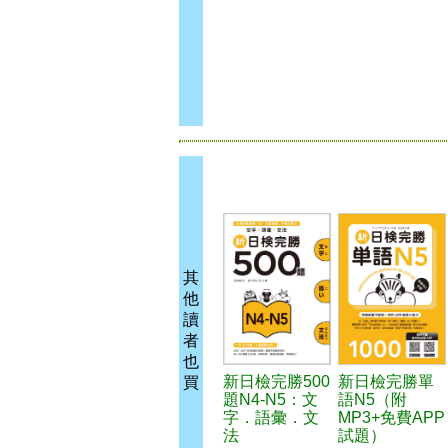
其
他
讀
者
也
新日檢完勝500
新日檢完勝單
買
題N4-N5：文
語N5（附
字．語彙．文
MP3+免費APP
法
試題）