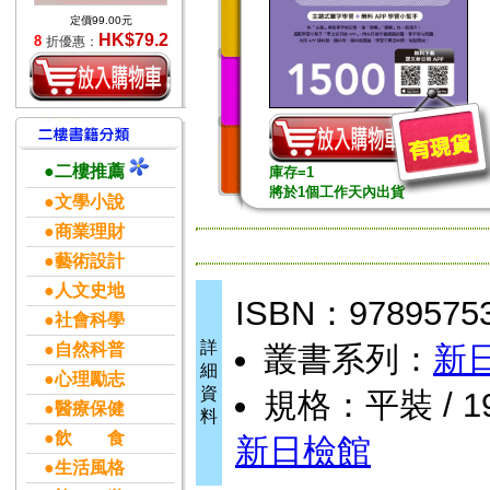
定價99.00元
HK$79.2
8
折優惠：
●二樓推薦
庫存=1
將於1個工作天內出貨
●文學小說
●商業理財
●藝術設計
●人文史地
ISBN：9789575
●社會科學
詳
●自然科普
叢書系列：
新
細
●心理勵志
資
規格：平裝 / 192
●醫療保健
料
●飲 食
新日檢館
●生活風格