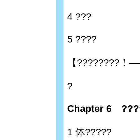
4 ???
5 ????
【????????！—
?
Chapter 6 ???
1 体?????