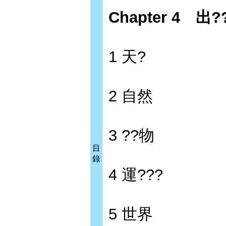
Chapter 4 出
1 天?
2 自然
3 ??物
目
錄
4 運???
5 世界