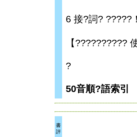
6 接?詞? ?????
【??????????
?
50音順?語索引
書
評