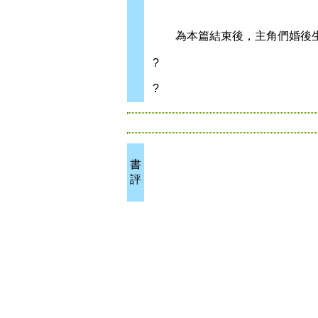
為本篇結束後，主角們婚後生
?
?
書
評