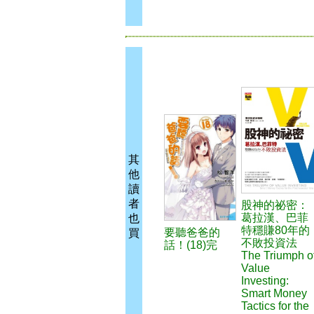
其
他
讀
者
股神的祕密：
葛拉漢、巴菲
也
特穩賺80年的
要聽爸爸的
買
不敗投資法
話！(18)完
The Triumph o
Value
Investing:
Smart Money
Tactics for the