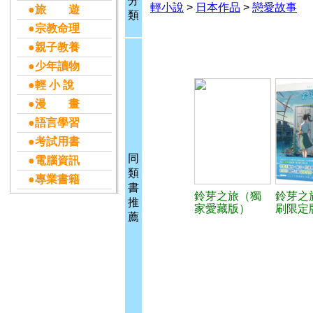
分
輕小說
>
日本作品
>
戀愛故事
●旅 遊
類
●宗教命理
●親子教養
●少年讀物
●輕 小 說
●漫 畫
●語言學習
●考試用書
同
●電腦資訊
類
●專業書籍
書
鈴芽之旅（獨
鈴芽之
推
家愛藏版）
刷限定
薦