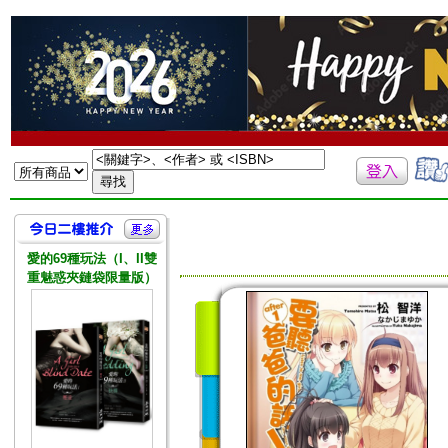
愛的69種玩法（I、II雙
重魅惑夾鏈袋限量版）