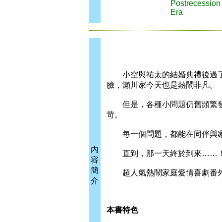
Postrecession
Era
小空與祐太的結婚典禮後過了
臉，瀨川家今天也是熱鬧非凡。
但是，各種小問題仍舊頻繁發
苛。
每一個問題，都能在同伴與家
內
直到，那一天終於到來……
容
簡
超人氣熱鬧家庭愛情喜劇番外
介
本書特色