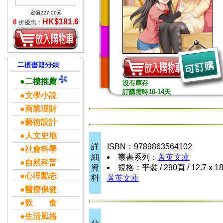
定價227.00元
HK$181.6
8
折優惠：
●二樓推薦
沒有庫存
訂購需時10-14天
●文學小說
●商業理財
●藝術設計
●人文史地
詳
ISBN：9789863564102
●社會科學
細
叢書系列：
菁英文庫
●自然科普
資
規格：平裝 / 290頁 / 12.7 x 1
●心理勵志
料
菁英文庫
●醫療保健
●飲 食
●生活風格