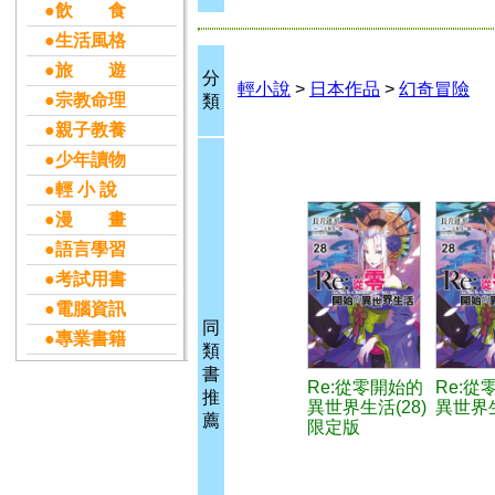
●飲 食
●生活風格
●旅 遊
分
輕小說
>
日本作品
>
幻奇冒險
●宗教命理
類
●親子教養
●少年讀物
●輕 小 說
●漫 畫
●語言學習
●考試用書
●電腦資訊
同
●專業書籍
類
書
Re:從零開始的
Re:從
推
異世界生活(28)
異世界生
薦
限定版