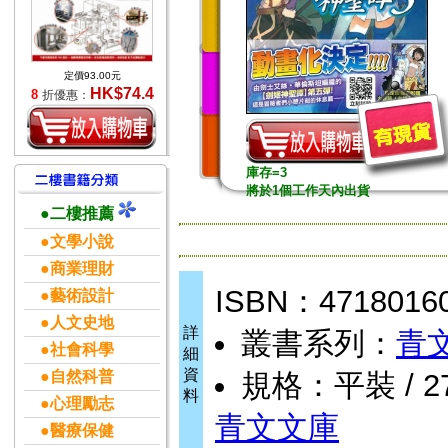
定價93.00元
HK$74.4
8
折優惠：
庫存=3
將於1個工作天內出貨
●二樓推薦
●文學小說
●商業理財
ISBN：4718016
●藝術設計
●人文史地
詳
叢書系列：
青
●社會科學
細
資
●自然科普
規格：平裝 / 276
料
●心理勵志
青文文庫
●醫療保健