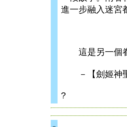
進一步融入迷宮
這是另一個眷
－【劍姬神聖
?