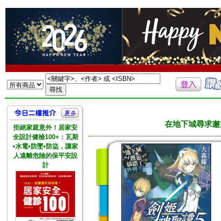
在地下城尋求邂逅
拒絕家庭意外！居家安
全設計健檢100+：瓦斯
•水電•防墜•防盜，讓家
人遠離危險的保平安設
計