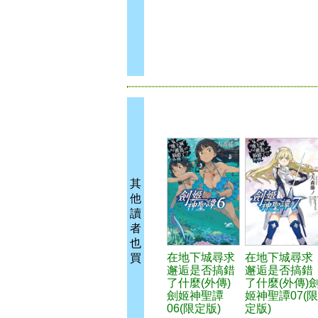
其
他
讀
者
也
在地下城尋求
在地下城尋求
買
邂逅是否搞錯
邂逅是否搞錯
了什麼(外傳)
了什麼(外傳)
劍姬神聖譚
姬神聖譚07(限
06(限定版)
定版)