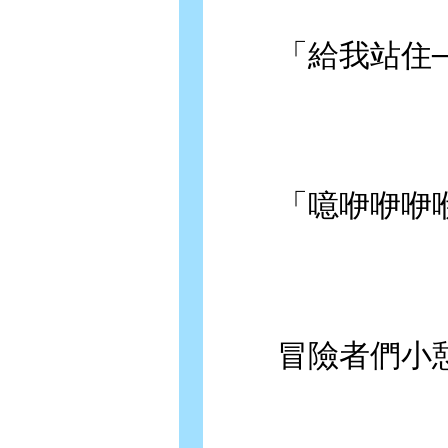
「給我站住──
「噫咿咿咿咿咿
冒險者們小憩