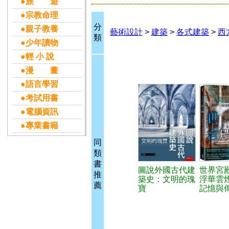
●旅 遊
●宗教命理
分
●親子教養
藝術設計
>
建築
>
各式建築
>
西
類
●少年讀物
●輕 小 說
●漫 畫
●語言學習
●考試用書
●電腦資訊
●專業書籍
同
類
書
圖說外國古代建
世界宮
推
築史：文明的瑰
浮華雲
薦
寶
記憶與