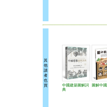
其
他
讀
者
也
中國建築圖解詞
圖解中國
買
典