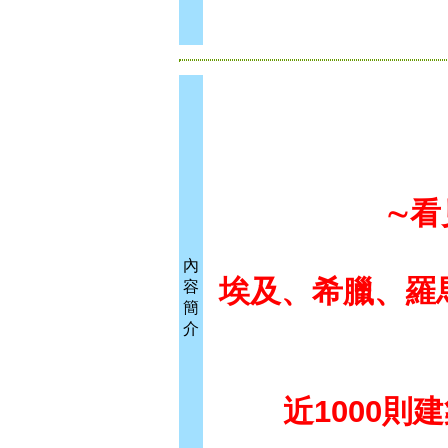
∼看
內
埃及、希臘、羅
容
簡
介
近1000