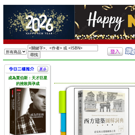
成為賈伯斯：天才巨星
的挫敗與孕成