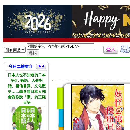
日本人也不知道的日本
語3：敬語、人物對
話、書信書寫、文化歷
史……學會連日本人都
會對你說「讚」的正確
日語