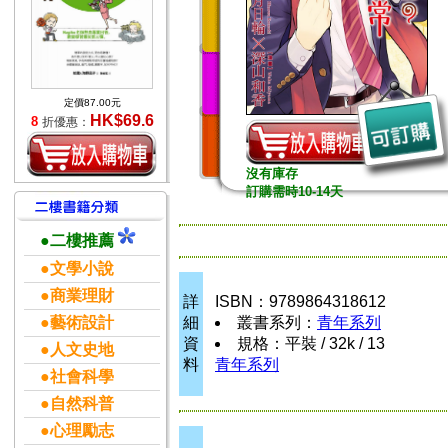
定價87.00元
HK$69.6
8
折優惠：
沒有庫存
訂購需時10-14天
●二樓推薦
●文學小說
●商業理財
詳
ISBN：9789864318612
●藝術設計
細
叢書系列：
青年系列
資
規格：平裝 / 32k / 13
●人文史地
料
青年系列
●社會科學
●自然科普
●心理勵志