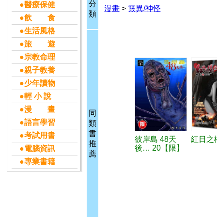
分
●醫療保健
漫畫
>
靈異/神怪
類
●飲 食
●生活風格
●旅 遊
●宗教命理
●親子教養
●少年讀物
●輕 小 說
●漫 畫
同
●語言學習
類
書
●考試用書
彼岸島 48天
紅日之櫻
推
後… 20【限】
●電腦資訊
薦
●專業書籍