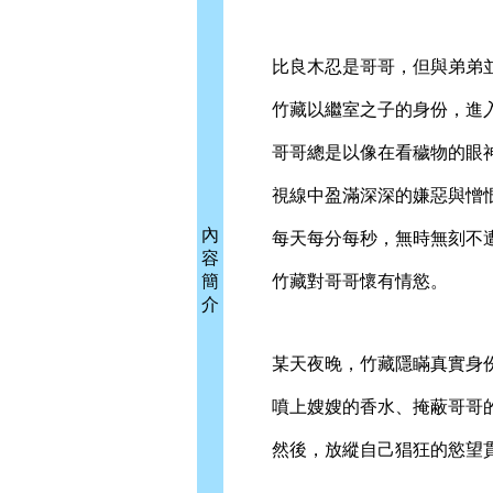
比良木忍是哥哥，但與弟弟並
竹藏以繼室之子的身份，進入
哥哥總是以像在看穢物的眼神
視線中盈滿深深的嫌惡與憎恨
內
每天每分每秒，無時無刻不遭
容
簡
竹藏對哥哥懷有情慾。
介
某天夜晚，竹藏隱瞞真實身份
噴上嫂嫂的香水、掩蔽哥哥
然後，放縱自己猖狂的慾望貫