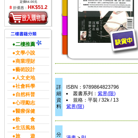
定價64.00元
HK$51.2
8
折優惠：
●二樓推薦
●文學小說
●商業理財
●藝術設計
●人文史地
●社會科學
詳
ISBN：9789864823796
細
叢書系列：
紫界(限)
●自然科普
資
規格：平裝 / 32k / 13
●心理勵志
料
紫界(限)
●醫療保健
●飲 食
●生活風格
分
●旅 遊
漫畫
>
BL