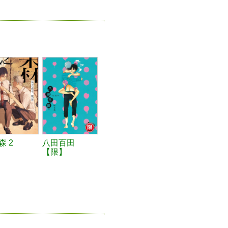
森 2
八田百田
【限】