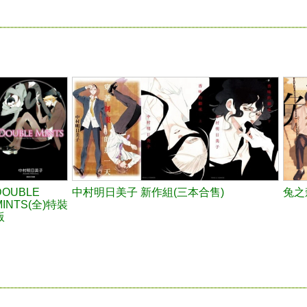
DOUBLE
中村明日美子 新作組(三本合售)
兔之
MINTS(全)特裝
版