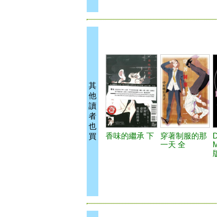
其
他
讀
者
也
香味的繼承 下
穿著制服的那
買
一天 全