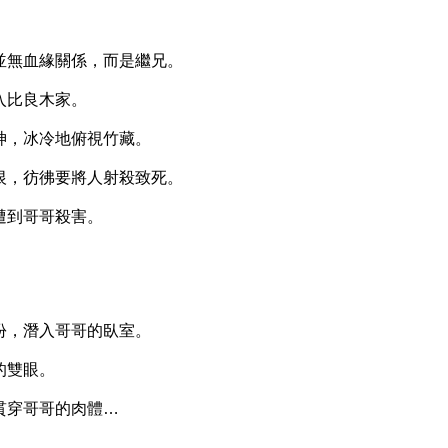
無血緣關係，而是繼兄。
比良木家。
，冰冷地俯視竹藏。
，彷彿要將人射殺致死。
到哥哥殺害。
，潛入哥哥的臥室。
的雙眼。
穿哥哥的肉體…