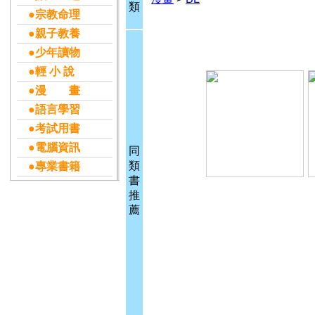
類
●宗教命理
●親子教養
●少年讀物
●輕 小 說
●漫 畫
●語言學習
●考試用書
●電腦資訊
同
類
●專業書籍
書
推
薦