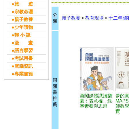
●旅 遊
●宗教命理
分
親子教養
>
教育現場
>
十二年國
●親子教養
類
●少年讀物
●輕 小 說
●漫 畫
●語言學習
●考試用書
●電腦資訊
●專業書籍
同
類
書
勇闖媒體識讀樂
夢的實
推
園：表意權．敘
MAP
薦
事素養與思辨
師教
實