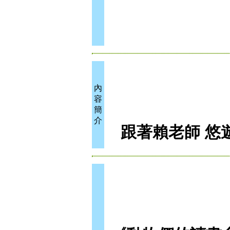
內
容
簡
介
跟著賴老師 悠