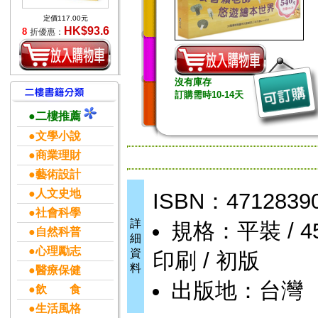
定價117.00元
HK$93.6
8
折優惠：
沒有庫存
訂購需時10-14天
●二樓推薦
●文學小說
●商業理財
●藝術設計
●人文史地
ISBN：4712839
●社會科學
詳
規格：平裝 / 458
●自然科普
細
●心理勵志
資
印刷 / 初版
料
●醫療保健
出版地：台灣
●飲 食
●生活風格