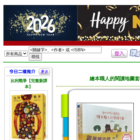
繪本職人的閱讀地圖套
比利戰爭【完整新譯
本】