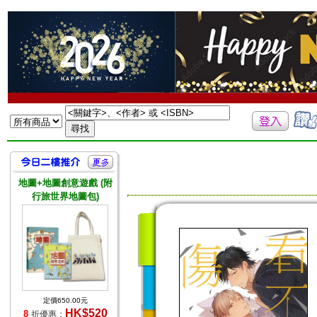
地圖+地圖創意遊戲 (附
行旅世界地圖包)
定價650.00元
HK$520
8
折優惠：