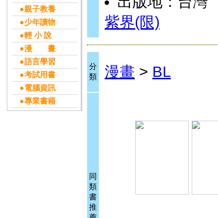
出版地：台灣
●親子教養
紫界(限)
●少年讀物
●輕 小 說
●漫 畫
●語言學習
分
漫畫
>
BL
●考試用書
類
●電腦資訊
●專業書籍
同
類
書
推
薦