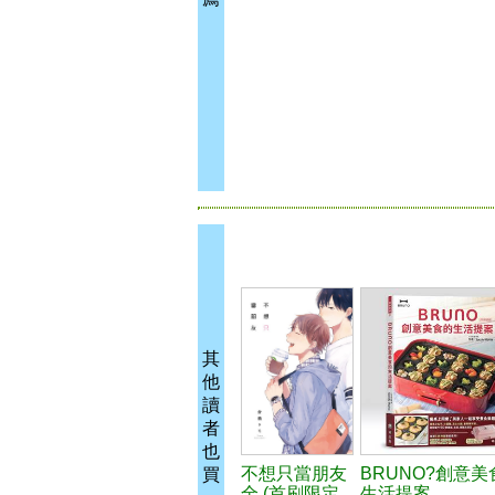
其
他
讀
者
也
不想只當朋友
BRUNO?創意美
買
全 (首刷限定
生活提案