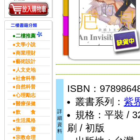
●二樓推薦
●文學小說
●商業理財
●藝術設計
●人文史地
●社會科學
ISBN：9789864
●自然科普
●心理勵志
叢書系列：
紫界
●醫療保健
詳
●飲 食
規格：平裝 / 32k
細
●生活風格
資
刷 / 初版
●旅 遊
料
●宗教命理