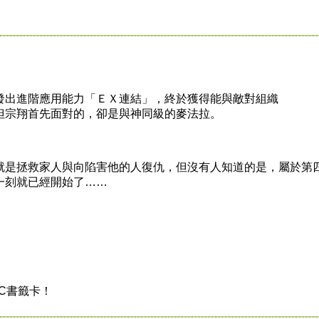
出進階應用能力「ＥＸ連結」，終於獲得能與敵對組織
量，但宗翔首先面對的，卻是與神同級的麥法拉。
是拯救家人與向陷害他的人復仇，但沒有人知道的是，屬於第
一刻就已經開始了……
C書籤卡！