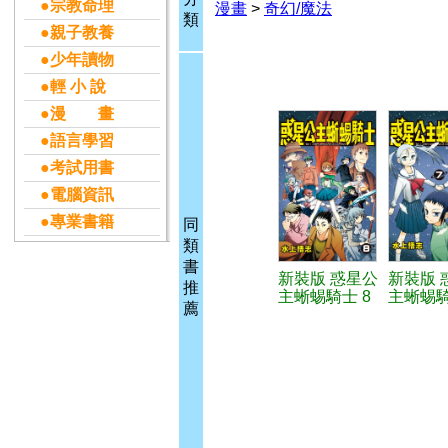
●宗教命理
漫畫
>
奇幻/魔法
類
●親子教養
●少年讀物
●輕 小 說
●漫 畫
●語言學習
●考試用書
●電腦資訊
●專業書籍
同
類
書
新裝版 惑星公
新裝版 
推
主蜥蜴騎士 8
主蜥蜴騎
薦