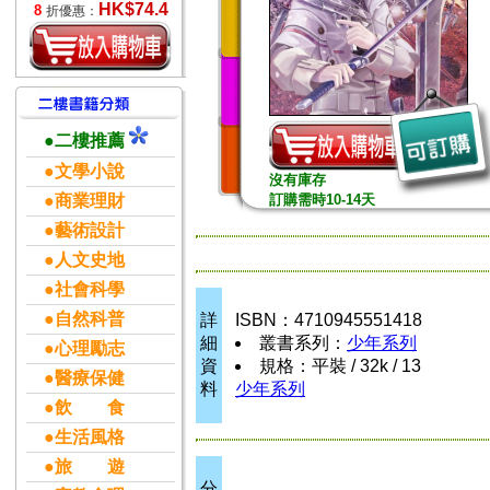
HK$74.4
8
折優惠：
●二樓推薦
●文學小說
沒有庫存
●商業理財
訂購需時10-14天
●藝術設計
●人文史地
●社會科學
●自然科普
詳
ISBN：4710945551418
細
叢書系列：
少年系列
●心理勵志
資
規格：平裝 / 32k / 13
●醫療保健
料
少年系列
●飲 食
●生活風格
●旅 遊
分