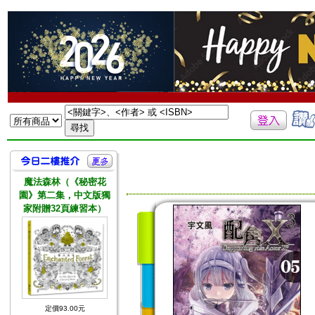
魔法森林（《秘密花
園》第二集，中文版獨
家附贈32頁練習本）
定價93.00元