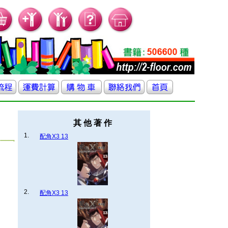
其 他 著 作
1.
配角X3 13
2.
配角X3 13