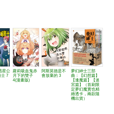
惑星公
蘿莉吸血鬼赤
阿斯莫德是不
夢幻紳士三部
士 7
月下的雙子
會放棄的 3
曲：【幻想篇】
4(漫畫版)
【逢魔篇】【迷
宮篇】（首刷限
定夢幻魔實也精
緻透卡，兩款隨
機出貨）