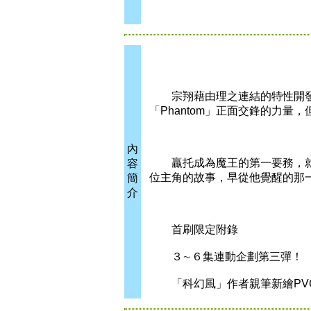
宗翔藉由理之連結的特性開發
「Phantom」正面交鋒的力
內
贏托成為魔王的第一要務，就
容
位主角的故事，早從他覺醒的那
簡
介
首刷限定附錄
３∼６集連動企劃第三彈！
「科幻風」作者親筆新繪PV