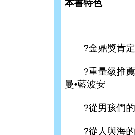
本書特色
?金鼎獎肯定•
?重量級推薦•
曼•藍波安
?從男孩們的成
?從人與海的對