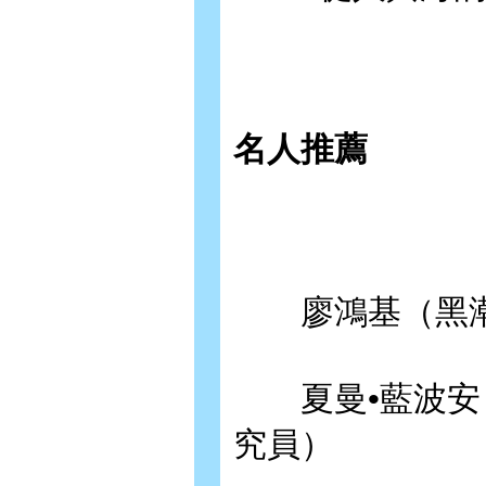
名人推薦
廖鴻基（黑潮
夏曼•藍波安（
究員）