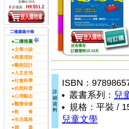
定價64.00元
HK$51.2
8
折優惠：
●二樓推薦
沒有庫存
●文學小說
訂購需時10-14天
●商業理財
●藝術設計
●人文史地
ISBN：9789865
●社會科學
●自然科普
詳
叢書系列：
兒
●心理勵志
細
●醫療保健
資
規格：平裝 / 15
料
●飲 食
兒童文學
●生活風格
●旅 遊