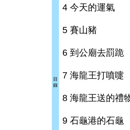
4 今天的運氣
5 賽山豬
6 到公廟去罰跪
7 海龍王打噴嚏
目
錄
8 海龍王送的禮
9 石龜港的石龜