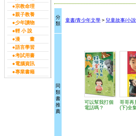
●宗教命理
●親子教養
分
童書/青少年文學
>
兒童故事/小說
●少年讀物
類
●輕 小 說
●漫 畫
●語言學習
●考試用書
●電腦資訊
●專業書籍
同
類
書
可以幫我打個
哥哥再見
推
電話嗎？
(下)全
薦